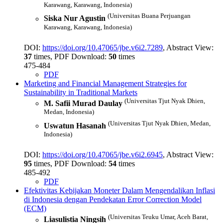
Karawang, Karawang, Indonesia)
(Universitas Buana Perjuangan
Siska Nur Agustin
Karawang, Karawang, Indonesia)
DOI:
https://doi.org/10.47065/jbe.v6i2.7289
, Abstract View:
37
times, PDF Download:
50
times
475-484
PDF
Marketing and Financial Management Strategies for
Sustainability in Traditional Markets
(Universitas Tjut Nyak Dhien,
M. Safii Murad Daulay
Medan, Indonesia)
(Universitas Tjut Nyak Dhien, Medan,
Uswatun Hasanah
Indonesia)
DOI:
https://doi.org/10.47065/jbe.v6i2.6945
, Abstract View:
95
times, PDF Download:
54
times
485-492
PDF
Efektivitas Kebijakan Moneter Dalam Mengendalikan Inflasi
di Indonesia dengan Pendekatan Error Correction Model
(ECM)
(Universitas Teuku Umar, Aceh Barat,
Liasulistia Ningsih