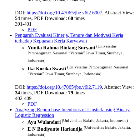
DOI:
https://doi.org/10.47065/jbe.v6i2.6907
, Abstract View:
54
times, PDF Download:
60
times
391-401
PDF
Pengaruh Evaluasi Kinerja, Tenure dan Motivasi Kerja
terhadap Kepuasan Kerja Karyawan
(Universitas
Yunita Rahma Bintang Suryani
Pembangunan Nasional “Veteran” Jawa Timur, Surabaya,
Indonesia)
(Universitas Pembangunan Nasional
Ika Korika Swasti
“Veteran” Jawa Timur, Surabaya, Indonesia)
DOI:
https://doi.org/10.47065/jbe.v6i2.7119
, Abstract View:
34
times, PDF Download:
79
times
402-409
PDF
Analyzing Repurchase Intentions of Lipstick using Binary
Logistic Regression
(Universitas Bakrie, Jakarta, Indonesia)
Ayu Wulandari
(Universitas Bakrie, Jakarta,
E N Budiyanto Hariandja
Indonesia)