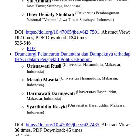
Siti Aminah
Jawa Timur, Surabaya, Indonesia)
(Universitas Pembangunan
Dewi Deniaty Sholihah
Nasional “Veteran” Jawa Timur, Surabaya, Indonesia)
DOI:
https://doi.org/10.47065/jbe.v6i2.7501
, Abstract View:
102
times, PDF Download:
124
times
536-546
PDF
Dramaturgi Peluncuran Danantara dan Dampaknya terhadap
IHSG dalam Perspektif Politik Ekonomi
(Universitas Hasanuddin, Makassar,
Urisnawati Rusli
Indonesia)
(Universitas Hasanuddin, Makassar,
Masnia Masnia
Indonesia)
(Universitas Hasanuddin,
Darmawati Darmawati
Makassar, Indonesia)
(Universitas Hasanuddin, Makassar,
Syarifuddin Rasyid
Indonesia)
DOI:
https://doi.org/10.47065/jbe.v6i2.7435
, Abstract View:
36
times, PDF Download:
45
times
547-556