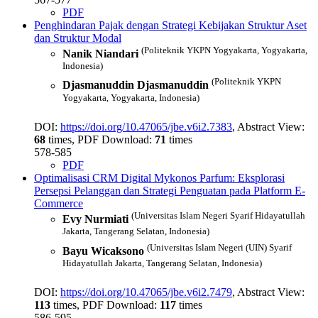
PDF
Penghindaran Pajak dengan Strategi Kebijakan Struktur Aset
dan Struktur Modal
(Politeknik YKPN Yogyakarta, Yogyakarta,
Nanik Niandari
Indonesia)
(Politeknik YKPN
Djasmanuddin Djasmanuddin
Yogyakarta, Yogyakarta, Indonesia)
DOI:
https://doi.org/10.47065/jbe.v6i2.7383
, Abstract View:
68
times, PDF Download:
71
times
578-585
PDF
Optimalisasi CRM Digital Mykonos Parfum: Eksplorasi
Persepsi Pelanggan dan Strategi Penguatan pada Platform E-
Commerce
(Universitas Islam Negeri Syarif Hidayatullah
Evy Nurmiati
Jakarta, Tangerang Selatan, Indonesia)
(Universitas Islam Negeri (UIN) Syarif
Bayu Wicaksono
Hidayatullah Jakarta, Tangerang Selatan, Indonesia)
DOI:
https://doi.org/10.47065/jbe.v6i2.7479
, Abstract View:
113
times, PDF Download:
117
times
586-595