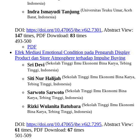
Indonesia)
(Universitas Teuku Umar, Aceh
Indra Ismayudi Tanjung
Barat, Indonesia)
DOI:
https://doi.org/10.47065/jbe.v6i2.7301
, Abstract View:
147
times, PDF Download:
83
times
493-500
PDF
Efek Mediasi Emotional Condition pada Pengaruh Display
Product dan Store Atmosphere terhadap Impulse Buying
(Sekolah Tinggi Ilmu Ekonomi Bina Karya, Tebing
Sri Devi
Tinggi, Indonesia)
(Sekolah Tinggi Ilmu Ekonomi Bina Karya,
Siti Nur Halijah
Tebing Tinggi, Indonesia)
(Sekolah Tinggi Ilmu Ekonomi Bina
Sarwoto Sarwoto
Karya, Tebing Tinggi, Indonesia)
(Sekolah Tinggi Ilmu Ekonomi
Rizki Wulanita Batubara
Bina Karya, Tebing Tinggi, Indonesia)
DOI:
https://doi.org/10.47065/jbe.v6i2.7295
, Abstract View:
61
times, PDF Download:
67
times
501-509