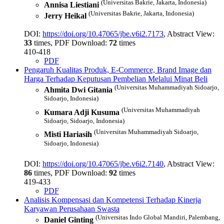
(Universitas Bakrie, Jakarta, Indonesia)
Annisa Liestiani
(Universitas Bakrie, Jakarta, Indonesia)
Jerry Heikal
DOI:
https://doi.org/10.47065/jbe.v6i2.7173
, Abstract View:
33
times, PDF Download:
72
times
410-418
PDF
Pengaruh Kualitas Produk, E-Commerce, Brand Image dan
Harga Terhadap Keputusan Pembelian Melalui Minat Beli
(Universitas Muhammadiyah Sidoarjo,
Ahmita Dwi Gitania
Sidoarjo, Indonesia)
(Universitas Muhammadiyah
Kumara Adji Kusuma
Sidoarjo, Sidoarjo, Indonesia)
(Universitas Muhammadiyah Sidoarjo,
Misti Hariasih
Sidoarjo, Indonesia)
DOI:
https://doi.org/10.47065/jbe.v6i2.7140
, Abstract View:
86
times, PDF Download:
92
times
419-433
PDF
Analisis Kompensasi dan Kompetensi Terhadap Kinerja
Karyawan Perusahaan Swasta
(Universitas Indo Global Mandiri, Palembang,
Daniel Ginting