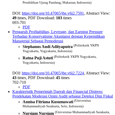
Pendidikan Ujung Pandang, Makassar, Indonesia)
DOI:
https://doi.org/10.47065/jbe.v6i2.7591
, Abstract View:
49
times, PDF Download:
103
times
693-701
PDF
Pengaruh Profitabilitas, Leverage, dan Earning Pressure
Terhadap Konservatisme Akuntansi dengan Kepemilikan
Manajerial Sebagai Pemoderasi
(Politeknik YKPN
Stephanus Andi Adityaputra
Yogyakarta, Yogyakarta, Indonesia)
(Politeknik YKPN Yogyakarta,
Ratna Puji Astuti
Yogyakarta, Indonesia)
DOI:
https://doi.org/10.47065/jbe.v6i2.7224
, Abstract View:
43
times, PDF Download:
45
times
702-710
PDF
Karakteristik Pemerintah Daerah dan Financial Distress:
Pendekatan Moderasi Opini Audit sebagai Deteksi Dini Fiskal
(Universitas
Annisa Fitriana Kusumawati
Muhammadiyah Surakarta, Solo, Indonesia)
(Universitas Muhammadiyah Surakarta,
Nursiam Nursiam