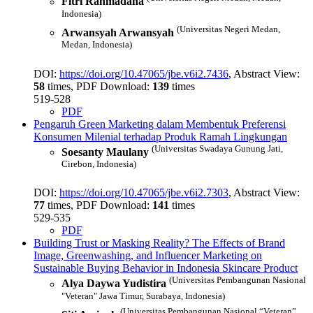
Fitri Rahmadana
Indonesia)
(Universitas Negeri Medan,
Arwansyah Arwansyah
Medan, Indonesia)
DOI:
https://doi.org/10.47065/jbe.v6i2.7436
, Abstract View:
58
times, PDF Download:
139
times
519-528
PDF
Pengaruh Green Marketing dalam Membentuk Preferensi
Konsumen Milenial terhadap Produk Ramah Lingkungan
(Universitas Swadaya Gunung Jati,
Soesanty Maulany
Cirebon, Indonesia)
DOI:
https://doi.org/10.47065/jbe.v6i2.7303
, Abstract View:
77
times, PDF Download:
141
times
529-535
PDF
Building Trust or Masking Reality? The Effects of Brand
Image, Greenwashing, and Influencer Marketing on
Sustainable Buying Behavior in Indonesia Skincare Product
(Universitas Pembangunan Nasional
Alya Daywa Yudistira
"Veteran" Jawa Timur, Surabaya, Indonesia)
(Universitas Pembangunan Nasional “Veteran”