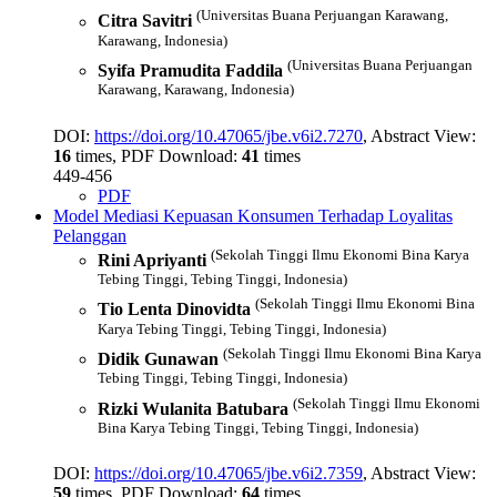
(Universitas Buana Perjuangan Karawang,
Citra Savitri
Karawang, Indonesia)
(Universitas Buana Perjuangan
Syifa Pramudita Faddila
Karawang, Karawang, Indonesia)
DOI:
https://doi.org/10.47065/jbe.v6i2.7270
, Abstract View:
16
times, PDF Download:
41
times
449-456
PDF
Model Mediasi Kepuasan Konsumen Terhadap Loyalitas
Pelanggan
(Sekolah Tinggi Ilmu Ekonomi Bina Karya
Rini Apriyanti
Tebing Tinggi, Tebing Tinggi, Indonesia)
(Sekolah Tinggi Ilmu Ekonomi Bina
Tio Lenta Dinovidta
Karya Tebing Tinggi, Tebing Tinggi, Indonesia)
(Sekolah Tinggi Ilmu Ekonomi Bina Karya
Didik Gunawan
Tebing Tinggi, Tebing Tinggi, Indonesia)
(Sekolah Tinggi Ilmu Ekonomi
Rizki Wulanita Batubara
Bina Karya Tebing Tinggi, Tebing Tinggi, Indonesia)
DOI:
https://doi.org/10.47065/jbe.v6i2.7359
, Abstract View:
59
times, PDF Download:
64
times