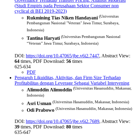
Governance Terhadap Transfer Pricing: Analisis Moderasi
(Studi Empiris pada Perusahaan Sektor Consumer non
cyclical di BEI 2019-2023)
(Universitas
Rukmining Tias Niken Handayani
Pembangunan Nasional "Veteran" Jawa Timur, Surabaya,
Indonesia)
(Universitas Pembangunan Nasional
Tantina Haryati
“Veteran” Jawa Timur, Surabaya, Indonesia)
DOI:
https://doi.org/10.47065/jbe.v6i2.7447
, Abstract View:
64
times, PDF Download:
56
times
625-634
PDF
Pengaruh Likuiditas, Aktivitas, dan Firm Size Terhadap
Profitabilitas dengan Leverage Sebagai Variabel Intervening
(Universitas Hasanuddin, Makassar,
Alimuddin Alimuddin
Indonesia)
(Universitas Hasanuddin, Makassar, Indonesia)
Asri Usman
(Universitas Hasanuddin, Makassar, Indonesia)
Odi Prabowo
DOI:
https://doi.org/10.47065/jbe.v6i2.7689
, Abstract View:
39
times, PDF Download:
80
times
635-647