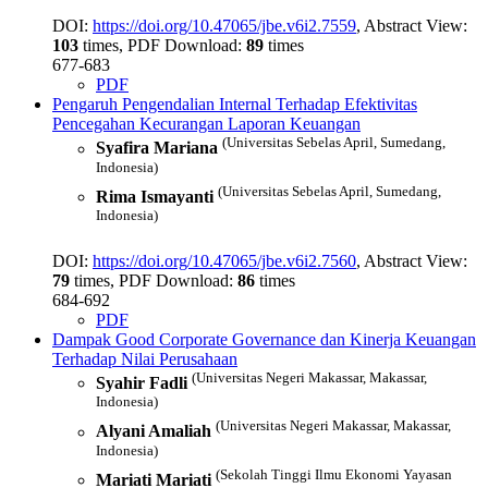
DOI:
https://doi.org/10.47065/jbe.v6i2.7559
, Abstract View:
103
times, PDF Download:
89
times
677-683
PDF
Pengaruh Pengendalian Internal Terhadap Efektivitas
Pencegahan Kecurangan Laporan Keuangan
(Universitas Sebelas April, Sumedang,
Syafira Mariana
Indonesia)
(Universitas Sebelas April, Sumedang,
Rima Ismayanti
Indonesia)
DOI:
https://doi.org/10.47065/jbe.v6i2.7560
, Abstract View:
79
times, PDF Download:
86
times
684-692
PDF
Dampak Good Corporate Governance dan Kinerja Keuangan
Terhadap Nilai Perusahaan
(Universitas Negeri Makassar, Makassar,
Syahir Fadli
Indonesia)
(Universitas Negeri Makassar, Makassar,
Alyani Amaliah
Indonesia)
(Sekolah Tinggi Ilmu Ekonomi Yayasan
Mariati Mariati