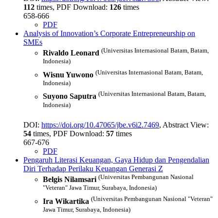
112
times, PDF Download:
126
times
658-666
PDF
Analysis of Innovation’s Corporate Entrepreneurship on
SMEs
(Universitas Internasional Batam, Batam,
Rivaldo Leonard
Indonesia)
(Universitas Internasional Batam, Batam,
Wisnu Yuwono
Indonesia)
(Universitas Internasional Batam, Batam,
Suyono Saputra
Indonesia)
DOI:
https://doi.org/10.47065/jbe.v6i2.7469
, Abstract View:
54
times, PDF Download:
57
times
667-676
PDF
Pengaruh Literasi Keuangan, Gaya Hidup dan Pengendalian
Diri Terhadap Perilaku Keuangan Generasi Z
(Universitas Pembangunan Nasional
Belgis Nilamsari
"Veteran" Jawa Timur, Surabaya, Indonesia)
(Universitas Pembangunan Nasional "Veteran"
Ira Wikartika
Jawa Timur, Surabaya, Indonesia)