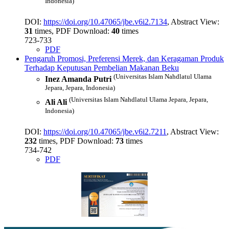
Indonesia)
DOI:
https://doi.org/10.47065/jbe.v6i2.7134
, Abstract View:
31
times, PDF Download:
40
times
723-733
PDF
Pengaruh Promosi, Preferensi Merek, dan Keragaman Produk
Terhadap Keputusan Pembelian Makanan Beku
(Universitas Islam Nahdlatul Ulama
Inez Amanda Putri
Jepara, Jepara, Indonesia)
(Universitas Islam Nahdlatul Ulama Jepara, Jepara,
Ali Ali
Indonesia)
DOI:
https://doi.org/10.47065/jbe.v6i2.7211
, Abstract View:
232
times, PDF Download:
73
times
734-742
PDF