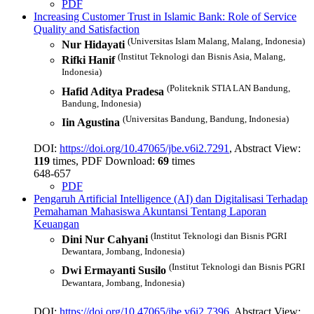
PDF
Increasing Customer Trust in Islamic Bank: Role of Service
Quality and Satisfaction
(Universitas Islam Malang, Malang, Indonesia)
Nur Hidayati
(Institut Teknologi dan Bisnis Asia, Malang,
Rifki Hanif
Indonesia)
(Politeknik STIA LAN Bandung,
Hafid Aditya Pradesa
Bandung, Indonesia)
(Universitas Bandung, Bandung, Indonesia)
Iin Agustina
DOI:
https://doi.org/10.47065/jbe.v6i2.7291
, Abstract View:
119
times, PDF Download:
69
times
648-657
PDF
Pengaruh Artificial Intelligence (AI) dan Digitalisasi Terhadap
Pemahaman Mahasiswa Akuntansi Tentang Laporan
Keuangan
(Institut Teknologi dan Bisnis PGRI
Dini Nur Cahyani
Dewantara, Jombang, Indonesia)
(Institut Teknologi dan Bisnis PGRI
Dwi Ermayanti Susilo
Dewantara, Jombang, Indonesia)
DOI:
https://doi.org/10.47065/jbe.v6i2.7396
, Abstract View: