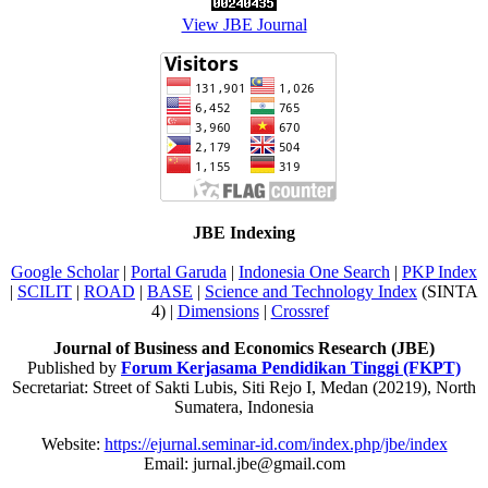
View JBE Journal
JBE Indexing
Google Scholar
|
Portal Garuda
|
Indonesia One Search
|
PKP Index
|
SCILIT
|
ROAD
|
BASE
|
Science and Technology Index
(SINTA
4) |
Dimensions
|
Crossref
Journal of Business and Economics Research (JBE)
Published by
Forum Kerjasama Pendidikan Tinggi (FKPT)
Secretariat: Street of Sakti Lubis, Siti Rejo I, Medan (20219), North
Sumatera, Indonesia
Website:
https://ejurnal.seminar-id.com/index.php/jbe/index
Email: jurnal.jbe@gmail.com