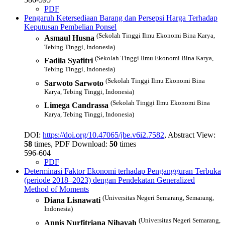
PDF
Pengaruh Ketersediaan Barang dan Persepsi Harga Terhadap
Keputusan Pembelian Ponsel
(Sekolah Tinggi Ilmu Ekonomi Bina Karya,
Asmaul Husna
Tebing Tinggi, Indonesia)
(Sekolah Tinggi Ilmu Ekonomi Bina Karya,
Fadila Syafitri
Tebing Tinggi, Indonesia)
(Sekolah Tinggi Ilmu Ekonomi Bina
Sarwoto Sarwoto
Karya, Tebing Tinggi, Indonesia)
(Sekolah Tinggi Ilmu Ekonomi Bina
Limega Candrassa
Karya, Tebing Tinggi, Indonesia)
DOI:
https://doi.org/10.47065/jbe.v6i2.7582
, Abstract View:
58
times, PDF Download:
50
times
596-604
PDF
Determinasi Faktor Ekonomi terhadap Pengangguran Terbuka
(periode 2018–2023) dengan Pendekatan Generalized
Method of Moments
(Universitas Negeri Semarang, Semarang,
Diana Lisnawati
Indonesia)
(Universitas Negeri Semarang,
Annis Nurfitriana Nihayah