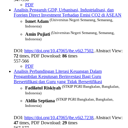
PDF
Analisis Pengaruh GDP, Urbanisasi, Industrialisasi, dan
Foreign Direct Investment Terhadap Emisi CO2 di ASEAN
(Universitas Negeri Semarang, Semarang,
Ismet Adam
Indonesia)
(Universitas Negeri Semarang, Semarang,
Amin Pujiati
Indonesia)
DOI:
https://doi.org/10.47065/jbe.v6i2.7502
, Abstract View:
72
times, PDF Download:
86
times
557-566
PDF
Analisis Perbandingan Literasi Keuangan Dalam
Pengambilan Keputusan Berinvestasi Bagi Guru
Bersertifikasi dan Guru yang Tidak Bersertifikasi
(STKIP PGRI Bangkalan, Bangkalan,
Fadilatul Riskiyah
Indonesia)
(STKIP PGRI Bangkalan, Bangkalan,
Aldila Septiana
Indonesia)
DOI:
https://doi.org/10.47065/jbe.v6i2.7238
, Abstract View:
47
times, PDF Download:
29
times
567-577