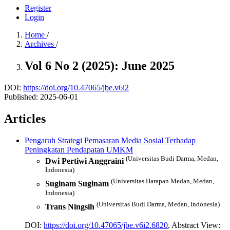
Register
Login
Home
/
Archives
/
Vol 6 No 2 (2025): June 2025
DOI:
https://doi.org/10.47065/jbe.v6i2
Published:
2025-06-01
Articles
Pengaruh Strategi Pemasaran Media Sosial Terhadap
Peningkatan Pendapatan UMKM
(Universitas Budi Darma, Medan,
Dwi Pertiwi Anggraini
Indonesia)
(Universitas Harapan Medan, Medan,
Suginam Suginam
Indonesia)
(Universitas Budi Darma, Medan, Indonesia)
Trans Ningsih
DOI:
https://doi.org/10.47065/jbe.v6i2.6820
, Abstract View: