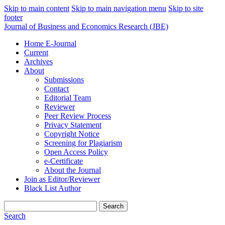
Skip to main content
Skip to main navigation menu
Skip to site
footer
Journal of Business and Economics Research (JBE)
Home E-Journal
Current
Archives
About
Submissions
Contact
Editorial Team
Reviewer
Peer Review Process
Privacy Statement
Copyright Notice
Screening for Plagiarism
Open Access Policy
e-Certificate
About the Journal
Join as Editor/Reviewer
Black List Author
Search
Search