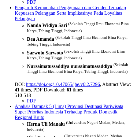
PDF
Pengaruh Kemudahan Penggunaan dan Gender Terhadap
Kepuasan Pelanggan Serta Implikasinya Pada Loyalitas
Pelanggan
(Sekolah Tinggi Ilmu Ekonomi Bina
Nanda Widiya Sari
Karya, Tebing Tinggi, Indonesia)
(Sekolah Tinggi Ilmu Ekonomi Bina Karya,
Dea Amanda
Tebing Tinggi, Indonesia)
(Sekolah Tinggi Ilmu Ekonomi Bina
Sarwoto Sarwoto
Karya, Tebing Tinggi, Indonesia)
(Sekolah
Nursaimatussaddiya nursaimatussaddiya
Tinggi Ilmu Ekonomi Bina Karya, Tebing Tinggi, Indonesia)
DOI:
https://doi.org/10.47065/jbe.v6i2.7296
, Abstract View:
41
times, PDF Download:
61
times
510-518
PDF
Analisis Dampak 5 (Lima) Provinsi Destinasi Pariwisata
Super Prioritas Indonesia Terhadap Produk Domestik
Regional Bruto
(Universitas Negeri Medan, Medan,
Herna Uli Manalu
Indonesia)
(Universitas Negeri Medan, Medan,