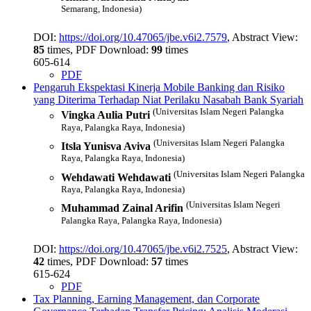
Semarang, Indonesia)
DOI:
https://doi.org/10.47065/jbe.v6i2.7579
, Abstract View:
85
times, PDF Download:
99
times
605-614
PDF
Pengaruh Ekspektasi Kinerja Mobile Banking dan Risiko
yang Diterima Terhadap Niat Perilaku Nasabah Bank Syariah
(Universitas Islam Negeri Palangka
Vingka Aulia Putri
Raya, Palangka Raya, Indonesia)
(Universitas Islam Negeri Palangka
Itsla Yunisva Aviva
Raya, Palangka Raya, Indonesia)
(Universitas Islam Negeri Palangka
Wehdawati Wehdawati
Raya, Palangka Raya, Indonesia)
(Universitas Islam Negeri
Muhammad Zainal Arifin
Palangka Raya, Palangka Raya, Indonesia)
DOI:
https://doi.org/10.47065/jbe.v6i2.7525
, Abstract View:
42
times, PDF Download:
57
times
615-624
PDF
Tax Planning, Earning Management, dan Corporate