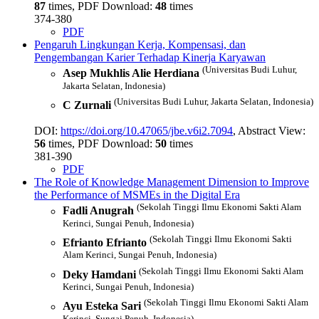
87
times, PDF Download:
48
times
374-380
PDF
Pengaruh Lingkungan Kerja, Kompensasi, dan
Pengembangan Karier Terhadap Kinerja Karyawan
(Universitas Budi Luhur,
Asep Mukhlis Alie Herdiana
Jakarta Selatan, Indonesia)
(Universitas Budi Luhur, Jakarta Selatan, Indonesia)
C Zurnali
DOI:
https://doi.org/10.47065/jbe.v6i2.7094
, Abstract View:
56
times, PDF Download:
50
times
381-390
PDF
The Role of Knowledge Management Dimension to Improve
the Performance of MSMEs in the Digital Era
(Sekolah Tinggi Ilmu Ekonomi Sakti Alam
Fadli Anugrah
Kerinci, Sungai Penuh, Indonesia)
(Sekolah Tinggi Ilmu Ekonomi Sakti
Efrianto Efrianto
Alam Kerinci, Sungai Penuh, Indonesia)
(Sekolah Tinggi Ilmu Ekonomi Sakti Alam
Deky Hamdani
Kerinci, Sungai Penuh, Indonesia)
(Sekolah Tinggi Ilmu Ekonomi Sakti Alam
Ayu Esteka Sari
Kerinci, Sungai Penuh, Indonesia)