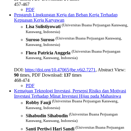
457-467
PDF
Pengaruh Lingkungan Kerja dan Beban Kerja Terhadap
Kepuasan Kerja Karyawan
(Universitas Buana Perjuangan Karawang,
Lisa Sulistiyowati
Karawang, Indonesia)
(Universitas Buana Perjuangan Karawang,
Suroso Suroso
Karawang, Indonesia)
(Universitas Buana Perjuangan
Flora Patricia Anggela
Karawang, Karawang, Indonesia)
DOI:
https://doi.org/10.47065/jbe.v6i2.7271
, Abstract View:
90
times, PDF Download:
137
times
468-474
PDF
Kemajuan Teknologi Investasi, Persepsi Risiko dan Motivasi
Investasi Terhadap Minat Investasi Hijau pada Mahasiswa
(Universitas Buana Perjuangan Karawang,
Robby Fauji
Karawang, Indonesia)
(Universitas Buana Perjuangan
Sihabudin Sihabudin
Karawang, Karawang, Indonesia)
(Universitas Buana Perjuangan
Santi Pertiwi Hari Sandi