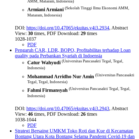
AMM, Mataram, Indonesia)
(Sekolah Tinggi Ilmu Ekonomi AMM,
Armiani Armiani
Mataram, Indonesia)
DOI:
https://doi.org/10.47065/ekuitas.v4i3.2934
, Abstract
View:
30
times, PDF Download:
29
times
1028-1037
PDF
Pengaruh CAR, LDR, BOPO, Profitabilitas terhadap Loan
quality pada Perbankan Syariah di Indoensia
(Universitas Pancasakti Tegal, Tegal,
Catur Wahyudi
Indonesia)
(Universitas Pancasakti
Mohammad Arridho Nur Amin
Tegal, Tegal, Indonesia)
(Universitas Pancasakti Tegal, Tegal,
Fahmi Firmansyah
Indonesia)
DOI:
https://doi.org/10.47065/ekuitas.v4i3.2943
, Abstract
View:
46
times, PDF Download:
26
times
1038-1044
PDF
Strategi Bersaing UMKM Toko Roti dan Kue di Kecamatan
Bontang Utara Kota Bontang Selama Pandemi Covid-19 dan