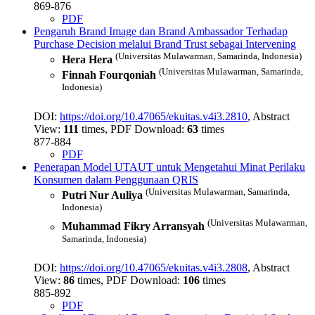
869-876
PDF
Pengaruh Brand Image dan Brand Ambassador Terhadap
Purchase Decision melalui Brand Trust sebagai Intervening
(Universitas Mulawarman, Samarinda, Indonesia)
Hera Hera
(Universitas Mulawarman, Samarinda,
Finnah Fourqoniah
Indonesia)
DOI:
https://doi.org/10.47065/ekuitas.v4i3.2810
, Abstract
View:
111
times, PDF Download:
63
times
877-884
PDF
Penerapan Model UTAUT untuk Mengetahui Minat Perilaku
Konsumen dalam Penggunaan QRIS
(Universitas Mulawarman, Samarinda,
Putri Nur Auliya
Indonesia)
(Universitas Mulawarman,
Muhammad Fikry Arransyah
Samarinda, Indonesia)
DOI:
https://doi.org/10.47065/ekuitas.v4i3.2808
, Abstract
View:
86
times, PDF Download:
106
times
885-892
PDF