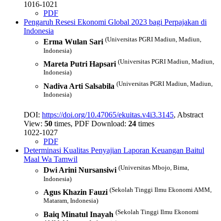
1016-1021
PDF
Pengaruh Resesi Ekonomi Global 2023 bagi Perpajakan di
Indonesia
(Universitas PGRI Madiun, Madiun,
Erma Wulan Sari
Indonesia)
(Universitas PGRI Madiun, Madiun,
Mareta Putri Hapsari
Indonesia)
(Universitas PGRI Madiun, Madiun,
Nadiva Arti Salsabila
Indonesia)
DOI:
https://doi.org/10.47065/ekuitas.v4i3.3145
, Abstract
View:
50
times, PDF Download:
24
times
1022-1027
PDF
Determinasi Kualitas Penyajian Laporan Keuangan Baitul
Maal Wa Tamwil
(Universitas Mbojo, Bima,
Dwi Arini Nursansiwi
Indonesia)
(Sekolah Tinggi Ilmu Ekonomi AMM,
Agus Khazin Fauzi
Mataram, Indonesia)
(Sekolah Tinggi Ilmu Ekonomi
Baiq Minatul Inayah