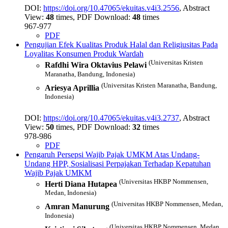
DOI:
https://doi.org/10.47065/ekuitas.v4i3.2556
, Abstract
View:
48
times, PDF Download:
48
times
967-977
PDF
Pengujian Efek Kualitas Produk Halal dan Religiusitas Pada
Loyalitas Konsumen Produk Wardah
(Universitas Kristen
Rafdhi Wira Oktavius Pelawi
Maranatha, Bandung, Indonesia)
(Universitas Kristen Maranatha, Bandung,
Ariesya Aprillia
Indonesia)
DOI:
https://doi.org/10.47065/ekuitas.v4i3.2737
, Abstract
View:
50
times, PDF Download:
32
times
978-986
PDF
Pengaruh Persepsi Wajib Pajak UMKM Atas Undang-
Undang HPP, Sosialisasi Perpajakan Terhadap Kepatuhan
Wajib Pajak UMKM
(Universitas HKBP Nommensen,
Herti Diana Hutapea
Medan, Indonesia)
(Universitas HKBP Nommensen, Medan,
Amran Manurung
Indonesia)
(Universitas HKBP Nommensen, Medan,