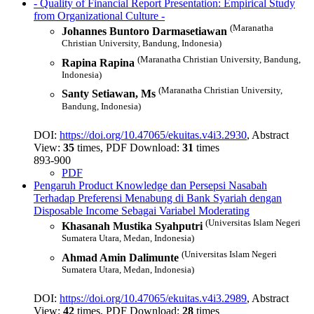
- Quality of Financial Report Presentation: Empirical Study
from Organizational Culture
-
(Maranatha
Johannes Buntoro Darmasetiawan
Christian University, Bandung, Indonesia)
(Maranatha Christian University, Bandung,
Rapina Rapina
Indonesia)
(Maranatha Christian University,
Santy Setiawan, Ms
Bandung, Indonesia)
DOI:
https://doi.org/10.47065/ekuitas.v4i3.2930
, Abstract
View:
35
times, PDF Download:
31
times
893-900
PDF
Pengaruh Product Knowledge dan Persepsi Nasabah
Terhadap Preferensi Menabung di Bank Syariah dengan
Disposable Income Sebagai Variabel Moderating
(Universitas Islam Negeri
Khasanah Mustika Syahputri
Sumatera Utara, Medan, Indonesia)
(Universitas Islam Negeri
Ahmad Amin Dalimunte
Sumatera Utara, Medan, Indonesia)
DOI:
https://doi.org/10.47065/ekuitas.v4i3.2989
, Abstract
View:
42
times, PDF Download:
28
times