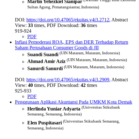
Martin Yehezkiel Sianipar
Sultan Agung, Pematangsiantar, Indonesia)
DOI:
https://doi.org/10.47065/ekuitas.v4i3.2712
, Abstract
View:
33
times, PDF Download:
36
times
919-924
PDF
Inflasi Pemoderasi ROA, EPS dan DER Terhadap Return
Saham Perusahaan Consumer Goods di JII
(UIN Mataram, Mataram, Indonesia)
Suandi Suandi
(UIN Mataram, Mataram, Indonesia)
Ahmad Amir Aziz
(UIN Mataram, Mataram, Indonesia)
Sanurdi Sanurdi
DOI:
https://doi.org/10.47065/ekuitas.v4i3.2909
, Abstract
View:
40
times, PDF Download:
42
times
925-933
PDF
Penggunaan Aplikasi Akuntansi Pada UMKM Kota Demak
(Universitas Stikubank
Herlinda Yuniar Adyarta
Semarang, Semarang, Indonesia)
(Universitas Stikubank Semarang,
Elen Puspitasari
Semarang, Indonesia)