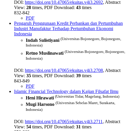
DOI:
https://doi.org/10.47065/ekuitas.v4i3.2692
, Abstract
View:
28
times, PDF Download:
43
times
832-842
PDF
Pengaruh Penggunaan Kredit Perbankan dan Pertumbuhan
Industri Manufaktur Terhadap Pertumbuhan Ekonomi
Indonesia
(Universitas Bojonegoro, Bojonegoro,
Indah Sulistiyani
Indonesia)
(Universitas Bojonegoro, Bojonegoro,
Retno Muslinawati
Indonesia)
DOI:
https://doi.org/10.47065/ekuitas.v4i3.2708
, Abstract
View:
35
times, PDF Download:
39
times
843-849
PDF
Islamic Financial Technology dalam Kajian Filsafat Ilmu
(Universitas Tidar, Magelang, Indonesia)
Heni Hirawati
(Universitas Sebelas Maret, Surakarta,
Mugi Harsono
Indonesia)
DOI:
https://doi.org/10.47065/ekuitas.v4i3.2711
, Abstract
View:
54
times, PDF Download:
31
times