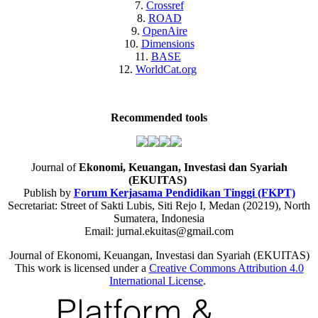
7.
Crossref
8.
ROAD
9.
OpenAire
10.
Dimensions
11.
BASE
12.
WorldCat.org
Recommended tools
Journal of
Ekonomi, Keuangan, Investasi dan Syariah
(EKUITAS)
Publish by
Forum Kerjasama Pendidikan Tinggi (FKPT)
Secretariat: Street of Sakti Lubis, Siti Rejo I, Medan (20219), North
Sumatera, Indonesia
Email: jurnal.ekuitas@gmail.com
Journal of Ekonomi, Keuangan, Investasi dan Syariah (EKUITAS)
This work is licensed under a
Creative Commons Attribution 4.0
International License
.