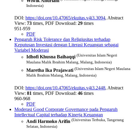
Wiwik Andriani
Indonesia)
DOI:
https://doi.org/10.47065/ekuitas.v4i3.3094
, Abstract
View:
73
times, PDF Download:
29
times
951-959
PDF
Pengaruh Risk Tolerance dan Religiusitas terhadap
Keputusan Investasi dengan Literasi Keuangan sebagai
Variabel Moderasi
(Universitas Islam Negeri
Idhofi Khusna Baihaqqi
Maulana Malik Ibrahim Malang, Malang, Indonesia)
(Universitas Islam Negeri Maulana
Maretha Ika Prajawati
Malik Ibrahim Malang, Malang, Indonesia)
DOI:
https://doi.org/10.47065/ekuitas.v4i3.2448
, Abstract
View:
81
times, PDF Download:
46
times
960-968
PDF
Moderasi Good Corporate Governance pada Pengaruh
Intellectual Capital terhadap Kinerja Keuangan
(Universitas Terbuka, Tangerang
Andi Harmoko Arifin
Selatan, Indonesia)