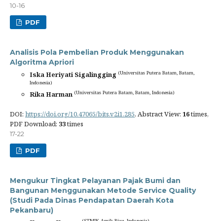
10-16
PDF
Analisis Pola Pembelian Produk Menggunakan
Algoritma Apriori
(Universitas Putera Batam, Batam,
Iska Heriyati Sigalingging
Indonesia)
(Universitas Putera Batam, Batam, Indonesia)
Rika Harman
DOI:
https://doi.org/10.47065/bits.v2i1.285
, Abstract View:
16
times,
PDF Download:
33
times
17-22
PDF
Mengukur Tingkat Pelayanan Pajak Bumi dan
Bangunan Menggunakan Metode Service Quality
(Studi Pada Dinas Pendapatan Daerah Kota
Pekanbaru)
(STMIK Amik Riau, Indonesia)