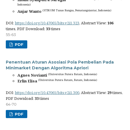
Indonesia)
(STIKOM Tunas Bangsa, Pematangsiantar, Indonesia)
Anjar Wanto
DOI:
https://doi.org/10.47065/bits.v2i1.323
, Abstract View:
106
times, PDF Download:
33
times
55-63
PDF
Penentuan Aturan Asosiasi Pola Pembelian Pada
Minimarket Dengan Algoritma Apriori
(Universitas Putera Batam, Indonesia)
Agnes Novianti
(Universitas Putera Batam, Batam, Indonesia)
Erlin Elisa
DOI:
https://doi.org/10.47065/bits.v2i1.300
, Abstract View:
29
times,
PDF Download:
33
times
64-70
PDF