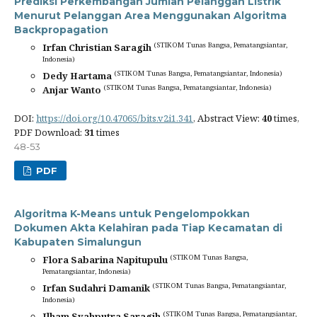
Prediksi Perkembangan Jumlah Pelanggan Listrik
Menurut Pelanggan Area Menggunakan Algoritma
Backpropagation
(STIKOM Tunas Bangsa, Pematangsiantar,
Irfan Christian Saragih
Indonesia)
(STIKOM Tunas Bangsa, Pematangsiantar, Indonesia)
Dedy Hartama
(STIKOM Tunas Bangsa, Pematangsiantar, Indonesia)
Anjar Wanto
DOI:
https://doi.org/10.47065/bits.v2i1.341
, Abstract View:
40
times,
PDF Download:
31
times
48-53
PDF
Algoritma K-Means untuk Pengelompokkan
Dokumen Akta Kelahiran pada Tiap Kecamatan di
Kabupaten Simalungun
(STIKOM Tunas Bangsa,
Flora Sabarina Napitupulu
Pematangsiantar, Indonesia)
(STIKOM Tunas Bangsa, Pematangsiantar,
Irfan Sudahri Damanik
Indonesia)
(STIKOM Tunas Bangsa, Pematangsiantar,
Ilham Syahputra Saragih