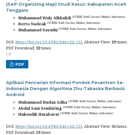
(Self-Organizing Map) Studi Kasus: Kabupaten Aceh
Tenggara
(STMIK Budi Darma, Medan, Indonesia)
Muhammad Waly Alkhalidi
(STMIK Budi Darma, Medan, Indonesia)
Berto Nadeak
(STMIK Budi Darma, Medan, Indonesia)
Muhammad Sayuthi
DOI:
https://doi.org/10.47065/bits.v2i1.132
, Abstract View:
29
times,
PDF Download:
32
times
1-9
PDF
Aplikasi Pencarian Informasi Pondok Pesantren Se-
Indonesia Dengan Algoritma Zhu-Takaoka Berbasis
Android
(STMIK Budi Darma, Medan, Indonesia)
Muhammad Hudan Adha
(STMIK Budi Darma, Medan, Indonesia)
Abdul Sani Sembiring
(STMIK Budi Darma, Medan, Indonesia)
Hukendik Hutabarat
DOI:
https://doi.org/10.47065/bits.v2i1.135
, Abstract View:
35
times,
PDF Download:
19
times