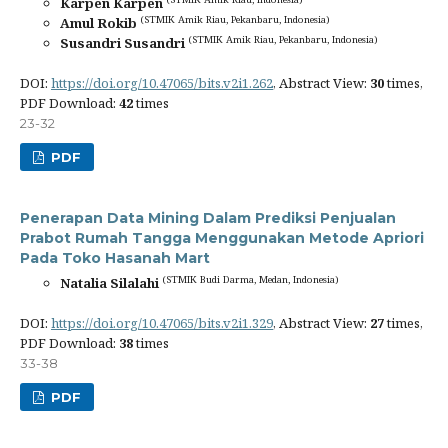
Karpen Karpen
(STMIK Amik Riau, Pekanbaru, Indonesia)
Amul Rokib
(STMIK Amik Riau, Pekanbaru, Indonesia)
Susandri Susandri
DOI:
https://doi.org/10.47065/bits.v2i1.262
, Abstract View:
30
times,
PDF Download:
42
times
23-32
PDF
Penerapan Data Mining Dalam Prediksi Penjualan
Prabot Rumah Tangga Menggunakan Metode Apriori
Pada Toko Hasanah Mart
(STMIK Budi Darma, Medan, Indonesia)
Natalia Silalahi
DOI:
https://doi.org/10.47065/bits.v2i1.329
, Abstract View:
27
times,
PDF Download:
38
times
33-38
PDF