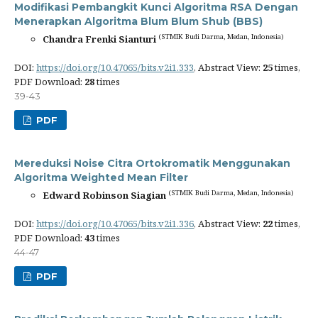
Modifikasi Pembangkit Kunci Algoritma RSA Dengan
Menerapkan Algoritma Blum Blum Shub (BBS)
(STMIK Budi Darma, Medan, Indonesia)
Chandra Frenki Sianturi
DOI:
https://doi.org/10.47065/bits.v2i1.333
, Abstract View:
25
times,
PDF Download:
28
times
39-43
PDF
Mereduksi Noise Citra Ortokromatik Menggunakan
Algoritma Weighted Mean Filter
(STMIK Budi Darma, Medan, Indonesia)
Edward Robinson Siagian
DOI:
https://doi.org/10.47065/bits.v2i1.336
, Abstract View:
22
times,
PDF Download:
43
times
44-47
PDF