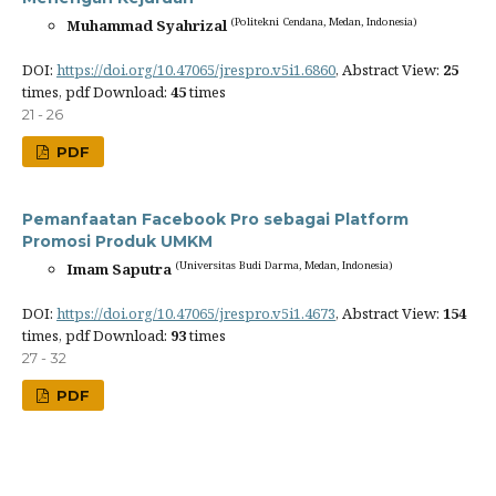
(Politekni Cendana, Medan, Indonesia)
Muhammad Syahrizal
DOI:
https://doi.org/10.47065/jrespro.v5i1.6860
, Abstract View:
25
times, pdf Download:
45
times
21 - 26
PDF
Pemanfaatan Facebook Pro sebagai Platform
Promosi Produk UMKM
(Universitas Budi Darma, Medan, Indonesia)
Imam Saputra
DOI:
https://doi.org/10.47065/jrespro.v5i1.4673
, Abstract View:
154
times, pdf Download:
93
times
27 - 32
PDF