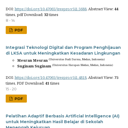
DOI:
https://doi.org/10.47065/jrespro.v5i1.5688
, Abstract View:
44
times, pdf Download:
32
times
8 - 14
PDF
Integrasi Teknologi Digital dan Program Penghijauan
di LKSA untuk Meningkatkan Kesadaran Lingkungan
(Universitas Budi Darma, Medan, Indonesia)
Mesran Mesran
(Universitas Harapan Medan, Medan, Indonesia)
Suginam Suginam
DOI:
https://doi.org/10.47065/jrespro.v5i1.4818
, Abstract View:
75
times, PDF Download:
41
times
15 - 20
PDF
Pelatihan Adaptif Berbasis Artificial Intelligence (AI)
untuk Meningkatkan Hasil Belajar di Sekolah
Menengah Kejuruan