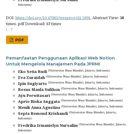
Indonesia)
DOI:
https://doi.org/10.47065/jrespro.v5i1.5691
, Abstract View:
58
times, pdf Download:
57
times
1 - 7
PDF
Pemanfaatan Penggunaan Aplikasi Web Notion
Untuk Mengelola Manajemen Pada JPRMI
(Universitas Nusa Mandiri, Jakarta, Indonesia)
Eko Setia Budi
(Universitas Nusa Mandiri, Jakarta, Indonesia)
Eva Zuraidah
(Universitas Nusa Mandiri, Jakarta, Indonesia)
Ipin Sugiyarto
(Universitas Nusa Mandiri, Jakarta, Indonesia)
Besus Maula Sulthon
(Universitas Nusa Mandiri, Jakarta, Indonesia)
Ayu Perwitasari
(Universitas Nusa Mandiri, Jakarta, Indonesia)
Aprio Riska Anggata
(Universitas Nusa Mandiri, Jakarta, Indonesia)
Menik Anna Agustina
(Universitas Nusa Mandiri, Jakarta,
Septa Remond Krishandi
Indonesia)
(Universitas Nusa Mandiri, Jakarta,
Fredrika Irmanielyn Nursalim
Indonesia)