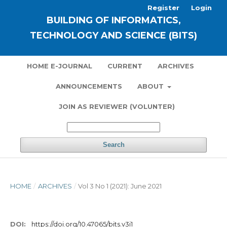
Register
Login
BUILDING OF INFORMATICS,
TECHNOLOGY AND SCIENCE (BITS)
HOME E-JOURNAL
CURRENT
ARCHIVES
ANNOUNCEMENTS
ABOUT
JOIN AS REVIEWER (VOLUNTER)
Search
HOME
/
ARCHIVES
/
Vol 3 No 1 (2021): June 2021
DOI:
https://doi.org/10.47065/bits.v3i1