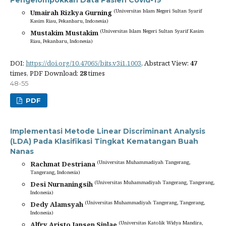
Pengelompokkan Data Pasien Covid-19
(Universitas Islam Negeri Sultan Syarif
Umairah Rizkya Gurning
Kasim Riau, Pekanbaru, Indonesia)
(Universitas Islam Negeri Sultan Syarif Kasim
Mustakim Mustakim
Riau, Pekanbaru, Indonesia)
DOI:
https://doi.org/10.47065/bits.v3i1.1003
, Abstract View:
47
times, PDF Download:
28
times
48-55
PDF
Implementasi Metode Linear Discriminant Analysis
(LDA) Pada Klasifikasi Tingkat Kematangan Buah
Nanas
(Universitas Muhammadiyah Tangerang,
Rachmat Destriana
Tangerang, Indonesia)
(Universitas Muhammadiyah Tangerang, Tangerang,
Desi Nurnaningsih
Indonesia)
(Universitas Muhammadiyah Tangerang, Tangerang,
Dedy Alamsyah
Indonesia)
(Universitas Katolik Widya Mandira,
Alfry Aristo Jansen Sinlae