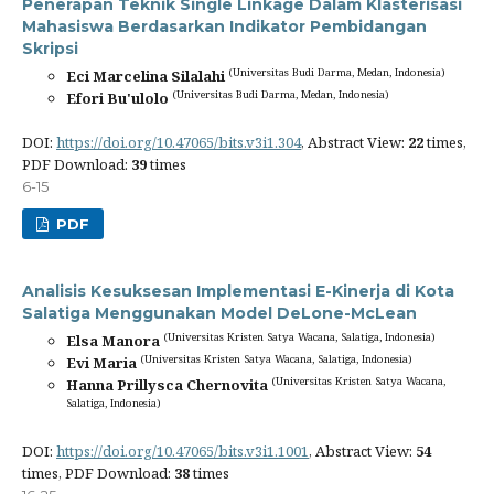
Penerapan Teknik Single Linkage Dalam Klasterisasi
Mahasiswa Berdasarkan Indikator Pembidangan
Skripsi
(Universitas Budi Darma, Medan, Indonesia)
Eci Marcelina Silalahi
(Universitas Budi Darma, Medan, Indonesia)
Efori Bu'ulolo
DOI:
https://doi.org/10.47065/bits.v3i1.304
, Abstract View:
22
times,
PDF Download:
39
times
6-15
PDF
Analisis Kesuksesan Implementasi E-Kinerja di Kota
Salatiga Menggunakan Model DeLone-McLean
(Universitas Kristen Satya Wacana, Salatiga, Indonesia)
Elsa Manora
(Universitas Kristen Satya Wacana, Salatiga, Indonesia)
Evi Maria
(Universitas Kristen Satya Wacana,
Hanna Prillysca Chernovita
Salatiga, Indonesia)
DOI:
https://doi.org/10.47065/bits.v3i1.1001
, Abstract View:
54
times, PDF Download:
38
times