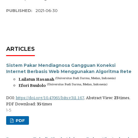
PUBLISHED:
2021-06-30
ARTICLES
Sistem Pakar Mendiagnosa Gangguan Koneksi
Internet Berbasis Web Menggunakan Algoritma Rete
(Universitas Budi Darma, Medan, Indonesia)
Lailatun Hasanah
(Universitas Budi Darma, Medan, Indonesia)
Efori Buulolo
DOI:
https://doi.org/10.47065/bits.v3i1.167
, Abstract View:
23
times,
PDF Download:
35
times
1-5
PDF