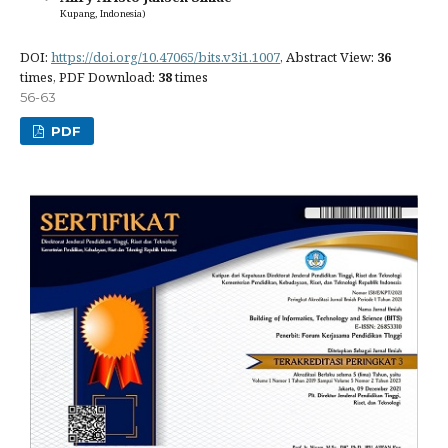
Kupang, Indonesia)
DOI:
https://doi.org/10.47065/bits.v3i1.1007
, Abstract View:
36
times, PDF Download:
38
times
56-63
PDF