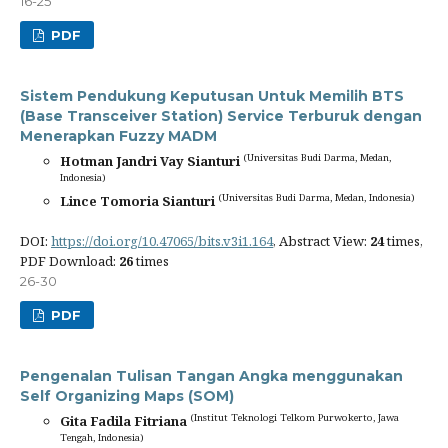
16-25
PDF
Sistem Pendukung Keputusan Untuk Memilih BTS
(Base Transceiver Station) Service Terburuk dengan
Menerapkan Fuzzy MADM
(Universitas Budi Darma, Medan,
Hotman Jandri Vay Sianturi
Indonesia)
(Universitas Budi Darma, Medan, Indonesia)
Lince Tomoria Sianturi
DOI:
https://doi.org/10.47065/bits.v3i1.164
, Abstract View:
24
times,
PDF Download:
26
times
26-30
PDF
Pengenalan Tulisan Tangan Angka menggunakan
Self Organizing Maps (SOM)
(Institut Teknologi Telkom Purwokerto, Jawa
Gita Fadila Fitriana
Tengah, Indonesia)