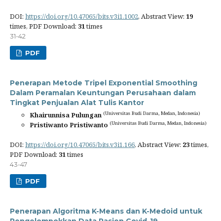
DOI:
https://doi.org/10.47065/bits.v3i1.1002
, Abstract View:
19
times, PDF Download:
31
times
31-42
PDF
Penerapan Metode Tripel Exponential Smoothing
Dalam Peramalan Keuntungan Perusahaan dalam
Tingkat Penjualan Alat Tulis Kantor
(Universitas Budi Darma, Medan, Indonesia)
Khairunnisa Pulungan
(Universitas Budi Darma, Medan, Indonesia)
Pristiwanto Pristiwanto
DOI:
https://doi.org/10.47065/bits.v3i1.166
, Abstract View:
23
times,
PDF Download:
31
times
43-47
PDF
Penerapan Algoritma K-Means dan K-Medoid untuk