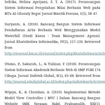
Sefrika, Helina Apriyani, E. T. A. (2017). Perancangan
Sistem Informasi Pengolahan Nilai Berbasis Web pada
MTs Al-Ghozaly Bogor. Jurnal Mantik Penusa, 1(2), 38–47.
Suryanto, A. (2016). Rancang Bangun Sistem Informasi
Pendaftaran Artis Berbasis Web Menggunakan Model
Waterfall (Studi Kasus : Team Management Agensi).
Jurnal Khatulistiwa Informatika, IV(2), 117–126. Retrieved
from
http://ejournal.bsi.ac.id/ejurnal/index.php/khatulistiwa/artic
Utomo, P., Sakuroh, L., & Yulinar, F. (2018). Perancangan
Sistem Informasi Akademik Berbasis Web di SMP PGRI 174
Cikupa. Jurnal Sisfotek Global, 8(1), 63–68. Retrieved from
http://journal.stmikglobal.ac.id/index.php/sisfotek/article/vie
Wijaya, K., & Christian, A. (2019). Implementasi Metode
Model View Controller ( MVC ) Dalam Rancang Bangun
Website SMK Yayasan Bakti Prabumulih. XXI(1).