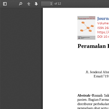
of 12
Toggle
Find
Previous
Next
Sidebar
Journ
Volume 
ISSN 26
https:/
DOI 10.
Peramalan 
Jl. Jenderal Ah
1
Email:
19
Abstrak
−Rumah Sak
pasien. Bagian Farma
distributor
perbekalan
pengadaan obat serta 