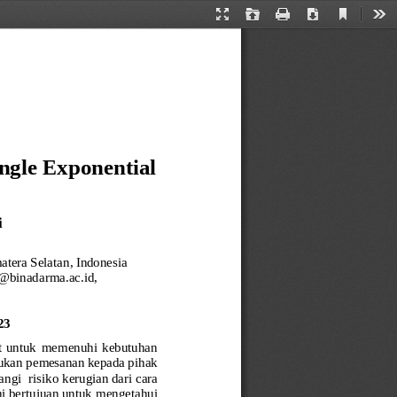
Current
Presentation
Open
Print
Download
Too
View
Mode
gle Exponential 
i
atera Selatan
, Indonesia
binadarma.ac.id, 
23
at  untuk  memenuhi  kebutuhan
kukan pemesanan kepada
pihak 
angi
risiko kerugian
dari cara 
i bertujuan untuk
mengetahui 