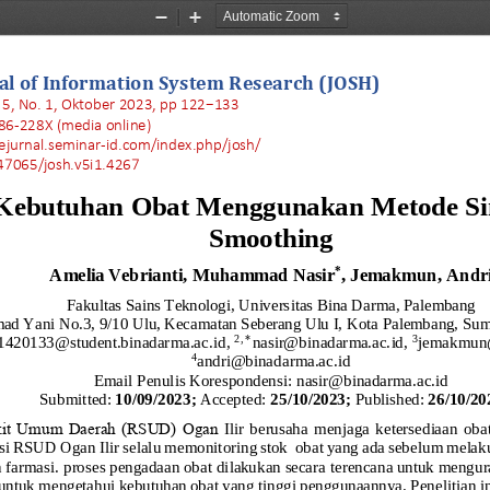
Zoom
Zoom
Out
In
al of Information System 
Research (JOSH)
5, No. 1, Oktober 2023, pp 1
22
−
133
86
-
228X (media online)
/ejurnal.seminar
-
id.com/index.php/josh/
47065/josh.v5i1.
4267
Kebutuhan Obat Menggunakan Metode Sin
Smoothing
Amelia
Vebrianti,
Muhammad
Nasir
,
Jemakmun,
Andr
*
Fakultas Sains Teknologi, Universitas Bina Darma, Palembang
mad Yani No.3, 9/10 Ulu, Kecamatan Seberang Ulu I, Kota Palembang, Sum
2,
*
3
1420133@student.binadarma.ac.id
, 
nasir@binadarma.ac.id, 
jemakmun@
4
andri@binadarma.ac.id
Email Penulis Korespondensi: 
nasir@binadarma.ac.id
Submitted: 
1
0
/09/2023;
Accepted: 
25
/10/2023;
Published: 
26/10/20
it Umum Daerah (RSUD) Ogan 
Ilir  berusaha  menjaga  ketersediaan  ob
si RSUD Ogan Ilir selalu memonitoring stok
obat yang ada sebelum mela
 farmasi.
proses pengadaan obat
dilakukan secara te
rencana untuk mengur
untuk mengetahui kebutuhan obat yang tinggi penggunaannya. Penelitian in