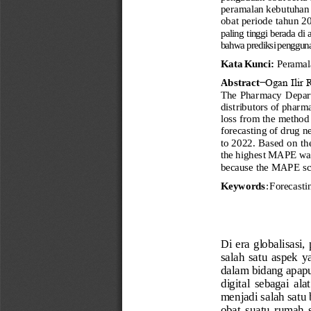
peramalan kebutuhan
obat periode tahun 2
paling
tinggi
berada
di
bahwa
prediksi
penggun
Kata
Kunci:
Peramal
Abstract
−Ogan Ilir 
The  Pharmacy  Departme
distributors of pharm
loss from the method 
forecasting of drug n
to
2022.
Based
on
th
the highest MAPE was
because
the
MAPE
s
Keywords
:
Forecasti
Di era globalisasi
salah  satu  aspek  
dalam bidang apapu
digital  sebagai  a
menjadi salah satu
obat  suatu
rumah  s