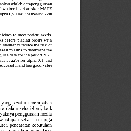
nakan adalah data
penggunaan 
bahwa berdasarkan
skor
MAPE
alpha
0,5.
Hasil
ini
menunjukkan
.
dicines to meet patient needs.
s  before  placing  orders  with
d manner to reduce the risk of
research aims to determine the
 use data for the period 2021
was
at
22%
for
alpha
0.1,
and
s successful and has good
value
  yang pesat ini merupakan
ta  dalam  sehari
-
hari,  baik
nyaknya penggunaan media
kehidupan  sehari
-
hari  juga
ter, pencatatan kebutuhan
a  sekarang  komputer  dapat