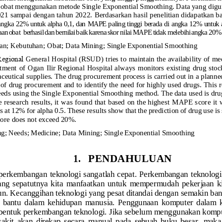
 obat menggunakan metode Single Exponential Smoothing. Data yang
digu
021 sampai dengan tahun 2022.
Berdasarkan hasil penelitian didapatkan 
angka
22%
untuk
alpha
0,1,
dan
MAPE
paling
tinggi
berada
di
angka
12%
untuk
aan
obat
berhasil
dan
bernilai
baik
karena
skor
nilai
MAPE
tidak
melebihi
angka
20%
an;
Kebutuhan;
Obat;
Data
Mining;
Single
Exponential
Smoothing
Regional 
General Hospital (RSUD) tries to maintain the availability of me
nt  of  Ogan  Ilir  Regional  Hospital  always  monitors  existing  drug  stock
aceutical supplies. T
he drug procurement process is carried out in a planne
of drug procurement and to identify the need for highly used drugs. This 
eeds using the Single Exp
onential Smoothing method. The data used is drug
e
research
results,
it
was
found
that
based
on
the
highest
MAPE
score
it
 at 12% for alpha 0.5. These 
results show that the prediction of drug use i
core
does
not exceed
20%.
ng;
Needs;
Medicine;
Data
Mining
;
Single
Exponential
Smoothing
1.
PENDAHULUAN
, perkembangan 
teknologi sangatlah cepat. Perkembangan teknologi
yang  sepatutnya  kita  manfaatkan  untuk  mempermudah  pekerjaan  ki
n. Kecanggihan teknologi yang pesat ditandai dengan 
semakin ba
lat  bantu  dalam  kehidupan  manusia.  Penggunaan  komputer  dalam  
 bentuk perkembangan teknologi. Jika sebelum menggunakan kompu
akit  akan  direkap  secara  manual  pada  sebuah  buku  besar,  mak