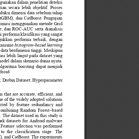
gunakan dalam penelitian deteksi 
n  secara  lebih  objektif.  Proses 
duksi dimensi data sebelum tahap 
htGBM), dan CatBoost. Pengujian 
timasi menggunakan metode Grid 
re, dan ROC
-
AUC serta dianalisis 
i performa klasifikasi yang sangat 
kkan  performa  terbaik
,  dengan 
kanisme 
histogram
-
based learning
data berdimensi tinggi. Meskipun 
si lebih
lanjut pada dataset yang 
odel dalam skenario dunia nyata. 
algoritma  boostin
g dapat  menjadi 
droid
.
g
; 
Drebin Dataset
; Hyperparameter 
hat are accurate, efficient, and 
 of the widely adopted solutions 
ected  by  feature  redundancy  and 
f  combining  Random  Forest
–
based 
The dataset used in this study is 
ark datasets for Android malware 
  Feature  selection  was  performed 
o  the  classification  stage.  The 
, and CatBoost. The experiments 