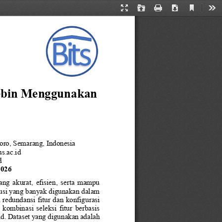
Current
Presentation
Open
Print
Download
Too
View
Mode
ebin Menggunakan 
oro, Semarang, Indonesia
s.ac.id
d
2026
g  akurat,  efisien,  serta  mampu 
lusi yang banyak digunakan dalam 
 redundansi fitur dan konfigurasi 
 kombinasi  seleksi  fitur  berbasis 
d. Dataset yang digunakan adalah 