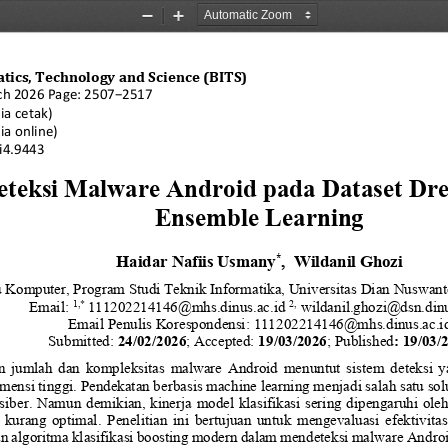
Zoom
Zoom
Out
In
atics, Technology and Science (BITS)
ch 20
26 Page: 
2
507
−
2
5
1
7
ia cetak)
ia online)
7i4.9443
eteksi Malware Android pada Dataset Dr
Ensemble Learning
Haidar Nafiis Usmany
, 
Wildanil Ghozi
*
u Komputer, Program Studi Teknik Informatika, Universitas Dian Nuswant
1,* 
2,
Email: 
111202214146@mhs.dinus.ac.id
wildanil.ghozi@dsn.dinu
Email Penulis Korespondensi: 
111202214146@mhs.dinus.ac.i
Submitted: 
24
/
02
/
2026
; Accepted: 
19
/
03
/
2026
; Published
: 
19
/
03
/
  jumlah  dan  kompleksitas  malware  Android  menuntut  sistem  deteksi  yan
mensi tinggi. Pendekatan berbasis machine learning menjadi salah satu so
s
iber. Namun demikian, kinerja model klasifikasi sering dipengaruhi oleh
kurang  optimal.  Penelitian  ini  bertujuan  untuk  mengevaluasi  efektivitas 
n algor
itma klasifikasi boosting modern dalam mendeteksi malware Androi