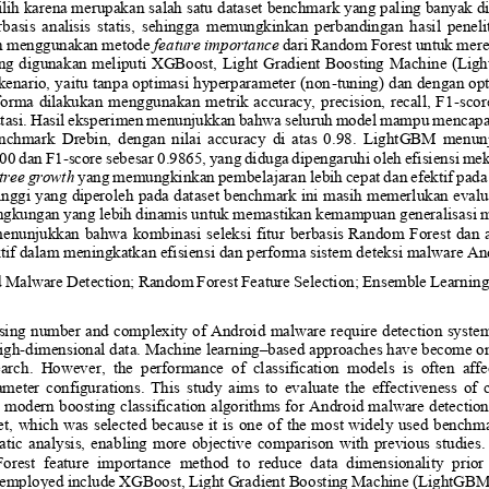
ilih karena merupakan salah satu 
dataset benchmark yang paling banyak di
asis  analisis  statis
,  sehingga  memungkinkan  perbandingan  hasil  penelitia
kan menggunakan metode 
feature importance
dari Random Forest untuk mere
yang digunakan meliputi XGBoost, Light Gradient Boosting Machine (Lig
kenario, yaitu tanpa optimasi hyperparameter (non
-
tun
ing) dan dengan op
forma dilakukan menggunakan metrik accuracy, precision, recall, F1
-
sco
utasi. Hasil eksperimen menunjukkan bahwa seluruh model mampu me
ncapa
nchmark  Drebin,  dengan  nilai  accuracy  di  atas  0.98. 
LightGBM  menunju
900
dan F1
-
score sebesar 
0.9865
, yang diduga dipengaruhi oleh efisiensi me
 tree growth
yang memungkinkan pembelajaran lebih cepat dan efektif pada 
inggi yang diperoleh pada dataset benchmark ini masih memerlukan evalua
ingkungan yang lebih dinamis untuk memastikan kemampuan generalisasi m
  menunjukkan  bahwa kombinasi  seleksi  fitur berbasis  Random Forest dan  
tif dalam meningkatkan efisiensi dan performa sistem deteksi malware An
d
Malware Detection; 
Random Forest
Feature Selection
; 
Ensemble Learnin
sing number and complexity of Android malware require detection systems t
igh
-
dimensional data. Machine learning
–
based approaches have become one
earch.  However,  the  performance  of  classification  models  is  often  aff
eter  configurations.  This  study  aims  to  evaluate  the  effectiveness  o
h modern boosting classification algorithms for Android malware detection. 
et, which was selected because it is one of the most widely used benchm
ta
tic  analysis,  enabling  more  objective  comparison  with  previous  studies.
rest  feature  importance  method  to  reduce  data  dimensionality  prior  t
 employed in
clude XGBoost, Light Gradient Boosting Machine (LightGBM)