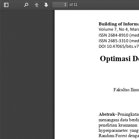
of 11
Toggle
Find
Previous
Next
Sidebar
Building of Inform
Vol
ume
7, No 4, Mar
ISSN 
2684
-
8910
(med
ISSN 
2685
-
3310
(med
DOI 
10.47065/
bits.v
Optimasi D
Fakultas Ilm
Abstrak
−
Peningkatan
menangani data berdi
penelitian keamanan 
hyperparameter  yang  
Random Forest denga