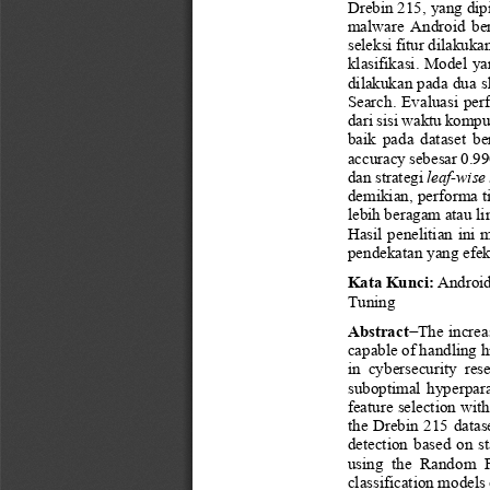
Drebin 215
, yang dip
malware  Android  berb
seleksi fitur dilaku
klasifikasi. Model 
dilakukan pada dua s
Search. Evaluasi per
dari sisi waktu komp
baik  pada  dataset  be
accuracy sebesar 
0.9
dan strategi 
leaf
-
wise
demikian, performa t
lebih beragam atau l
Hasil  penelitian  ini
pendekatan yang efek
Kata Kunci
: 
Androi
Tuning
Abstract
−
The increa
capable of handling h
in  cybersecurit
y  res
suboptimal  hyperparam
feature selection wi
t
the Drebin 215 datas
detection  based  on  s
using  the  Random  Fo
classification models