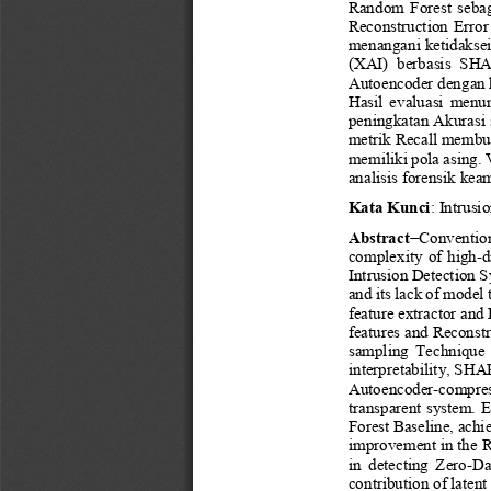
Random  Forest  sebaga
Reconstruction  Error 
menangani ketidakse
(XAI)  berbasis  SHAP
Autoencoder dengan ke
Hasil  evaluasi  men
peningkatan Akurasi 
metrik Recall membu
memiliki pola asing. 
analisis forensik kea
Kata Kunci
: 
Intrusi
Abstract
−
Convention
complexity  of  high
-
d
Intrusion Detection S
and its lack of model
feature extr
actor and 
features and Reconstr
sampling 
Technique  
interpretability, SHA
Autoencoder
-
compre
transparent system
. 
Forest Baseline, achi
improvement in the 
in  detecting  Zer
o
-
Da
contribution of latent