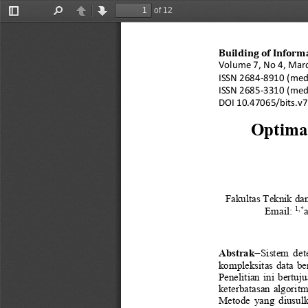
of 12
Toggle
Find
Previous
Next
Sidebar
Building of Inform
Vol
ume
7, No 4, Mar
ISSN 
2684
-
8910
(med
ISSN 
2685
-
3310
(med
DOI 
10.47065/
bits.v
Optimas
Fakultas Teknik dan
1
,
*
Email: 
Abstrak
−
Sistem  det
kompleksitas data be
Penelitian  ini  bertu
keterbatasan algorit
Metode  ya
ng  diusul