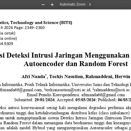
Zoom
Zoom
Out
In
atics, Technology and Science (BITS)
ch 20
26 Page: 
23
49
−
23
6
0
ia cetak)
ia online)
7i4.9309
i Deteksi Intrusi Jaringan Menggunakan
Autoencoder dan Random Forest
Afri Nanda
, Torkis Nasution
, 
Rahmaddeni
, 
Herwin
*
 Informatika, 
Prodi 
Teknik Informatika
, 
Universitas Sains dan Teknologi
2
3
afrinanda66
@
g
mail.com
, 
torkisnasution@usti.ac.id
, 
rahmaddeni@usti.ac.
Email Penulis Korespondensi: 
afrinanda66@gmail.com
Submitted: 
29
/
01
/
2026
; Accepted: 
05
/
03
/
2026
; Published
: 
06
/
03
/
eksi  intrusi  konvensional  sering  kali  mengalami  degradasi  performa 
rdimensi tinggi dan ketidakseimbangan distribusi kelas (class imbalance) 
juan  untuk  mengoptimalkan  sistem  Deteksi  Intrusi  Jaringan  (Intrusion  De
ma Random Forest dalam menangani data berdimensi tinggi dan kurangnya
kan  adalah  m
odel  Hybrid  yang  mengintegrasikan  Autoencoder  sebagai  pe