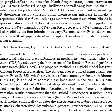
i  pengklasifikasi.  Autoencoder  dilatih  dengan  strategi  semi
-
terawasi  un
 (MSE)  yang  berfungsi  s
ebagai  indikator  anomali  yang  kuat.  Selain  itu
imbangan kelas pada dataset NSL
-
KDD
. Guna menjawab tantangan interpre
  diterapkan  secara  strategis  untuk  men
jelaskan  interaksi  kompleks  an
putusan akhir klasifikasi, sehingga mentransformasi arsitektur hibrida in
unjukkan  bahwa  model  Hybrid  Autoencoder
-
Random  Forest  unggul  diba
sebesar 2,54% (menjadi 77,61%) dan Recall sebesar 3,96% (menjadi 62,31
ktikan efektivitas fitur hibrida, khususnya Reconstruction Error, da
lam me
Visualisasi SHAP juga berhasil mengungkap kontribusi fitur laten, memberi
manan jaringan
.
on Detection System; Hybrid Model; Autoencoder; Random Forest; 
SHAP
;
al Intrusion Detection Systems often suffer from performance degradation du
imensional  data  and  class  imbalance  in  modern  network  traffic
.  This  st
ystem (IDS) by addressing the limitations of the Random Forest algorithm 
 transparency (black
-
box). The proposed method is a Hybrid model 
integrat
Random Forest as a classifier. The Autoencoder is trained using a semi
-
sup
uction Error (MSE), which serves as a robust anomaly indicator. Additiona
(SMOTE)  is  applied  to  address  class  imbalance  in  the  NSL
-
KDD  data
P
-
based Explainable AI (XAI) is strategically implemented to elucidate the
s
sed latent features and the final classification decisions, thereby transform
Evaluation results demonstrate that the Hybrid Autoencoder
-
Random Fores
eving an Accuracy increase of 2.54% (to 77.61%) and a Recall increase of 3
Reca
ll metric empirically validates the effectiveness of hybrid features, spe
y  attacks  characterized  by  unknown  patterns.  Furthermore,  SHAP  visual
 features, providing crucial transparency for network security forensic analy