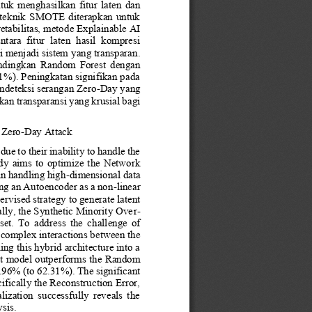
tuk  menghasilkan  fitur  laten  dan 
,  teknik  SMOTE  diterapkan  untuk 
tabilitas, metode Explainable AI 
tara  fitur  laten  hasil  kompresi 
i menjadi sistem yang transpara
n
. 
ndingkan  Random  Forest  dengan 
%). Peningkatan signifikan pada 
ndeteksi serangan Zero
-
Day yang 
kan transparansi yang krusial b
agi 
 Zero
-
Day Attack
e to their inability to handle the 
udy  aims  to  optimize  the  Network 
in handling high
-
dimensional data 
ing an Autoencoder as a non
-
linear 
ervised strategy to generate latent 
lly, the Synthetic Minority Ove
r
-
set
.
To  address  the  challenge  of 
 complex interactions between the 
ing this hybrid architecture into a 
t model outperforms the Random 
.96% (to 62.31%). The signific
ant 
cifically the Reconstruction Error, 
ization  successfully  reveals  the 
sis.