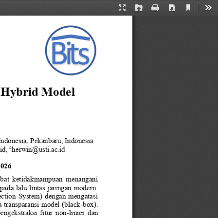
Current
Presentation
Open
Print
Download
Too
View
Mode
 Hybrid Model 
Indonesia
, 
Pekanbaru
, Indonesia
4
id
, 
herwin@usti.ac.id
2026
 akibat  ketidakmampuan  menangani 
pada lalu lintas jaringan modern
.
tection  System)  dengan  mengatasi 
 transparansi model (black
-
box). 
ngekstraksi  fitur  non
-
linier  dan 