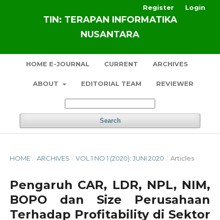
Register
Login
TIN: TERAPAN INFORMATIKA
NUSANTARA
HOME E-JOURNAL
CURRENT
ARCHIVES
ABOUT
EDITORIAL TEAM
REVIEWER
Search
HOME
/
ARCHIVES
/
VOL 1 NO 1 (2020): JUNI 2020
/
Articles
Pengaruh CAR, LDR, NPL, NIM,
BOPO dan Size Perusahaan
Terhadap Profitability di Sektor