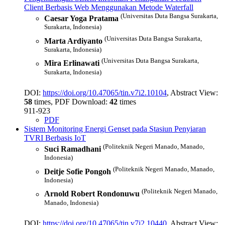
Client Berbasis Web Menggunakan Metode Waterfall
(Universitas Duta Bangsa Surakarta,
Caesar Yoga Pratama
Surakarta, Indonesia)
(Universitas Duta Bangsa Surakarta,
Marta Ardiyanto
Surakarta, Indonesia)
(Universitas Duta Bangsa Surakarta,
Mira Erlinawati
Surakarta, Indonesia)
DOI:
https://doi.org/10.47065/tin.v7i2.10104
, Abstract View:
58
times, PDF Download:
42
times
911-923
PDF
Sistem Monitoring Energi Genset pada Stasiun Penyiaran
TVRI Berbasis IoT
(Politeknik Negeri Manado, Manado,
Suci Ramadhani
Indonesia)
(Politeknik Negeri Manado, Manado,
Deitje Sofie Pongoh
Indonesia)
(Politeknik Negeri Manado,
Arnold Robert Rondonuwu
Manado, Indonesia)
DOI:
https://doi.org/10.47065/tin.v7i2.10440
, Abstract View: