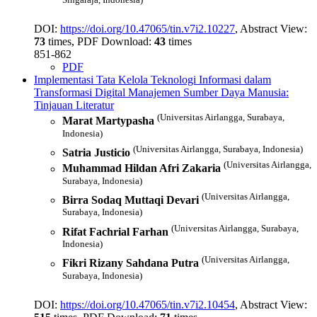
DOI:
https://doi.org/10.47065/tin.v7i2.10227
, Abstract View:
73
times, PDF Download:
43
times
851-862
PDF
Implementasi Tata Kelola Teknologi Informasi dalam
Transformasi Digital Manajemen Sumber Daya Manusia:
Tinjauan Literatur
(Universitas Airlangga, Surabaya,
Marat Martypasha
Indonesia)
(Universitas Airlangga, Surabaya, Indonesia)
Satria Justicio
(Universitas Airlangga,
Muhammad Hildan Afri Zakaria
Surabaya, Indonesia)
(Universitas Airlangga,
Birra Sodaq Muttaqi Devari
Surabaya, Indonesia)
(Universitas Airlangga, Surabaya,
Rifat Fachrial Farhan
Indonesia)
(Universitas Airlangga,
Fikri Rizany Sahdana Putra
Surabaya, Indonesia)
DOI:
https://doi.org/10.47065/tin.v7i2.10454
, Abstract View: