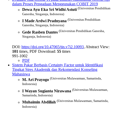
dalam Proses Pengadaan Menggunakan COBIT 2019
(Universitas Pendidikan
Dewa Ayu Eka Sri Widhi Astuti
Ganesha, Singaraja, Indonesia)
(Universitas Pendidikan
I Made Ardwi Pradnyana
Ganesha, Singaraja, Indonesia)
(Universitas Pendidikan Ganesha,
Gede Rasben Dantes
Singaraja, Indonesia)
DOI:
https://doi.org/10.47065/tin.v7i2.10093
, Abstract View:
101
times, PDF Download:
55
times
991-1002
PDF
Sistem Pakar Berbasis Certainty Factor untuk Identifikasi
Tingkat Stres Akademik dan Rekomendasi Konseling
Mahasiswa
(Universitas Mulawarman, Samarinda,
M. Ari Prayogo
Indonesia)
(Universitas Mulawarman,
I Wayan Sugianta Nirawana
Samarinda, Indonesia)
(Universitas Mulawarman, Samarinda,
Muhaimin Abdillah
Indonesia)