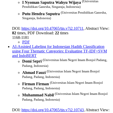
(Universitas
I Nyoman Saputra Wahyu Wijaya
Pendidikan Ganesha, Singaraja, Indonesia)
(Universitas Pendidikan Ganesha,
Putu Hendra Suputra
Singaraja, Indonesia)
DOI:
https://doi.org/10.47065/tin.v7i2.10711
, Abstract View:
82
times, PDF Download:
22
times
1168-1181
PDF
AI-Assisted Labeling for Indonesian Hadith Classification
using Four Thematic Categories: Evaluating TF-IDF+SVM
and IndoBERT
(Universitas Islam Negeri Imam Bonjol Padang,
Domi Sepri
Padang, Indonesia)
(Universitas Islam Negeri Imam Bonjol
Ahmad Fauzi
Padang, Padang, Indonesia)
(Universitas Islam Negeri Imam Bonjol
Firman Firman
Padang, Padang, Indonesia)
(Universitas Islam Negeri Imam Bonjol
Muhammad Nabil
Padang, Padang, Indonesia)
DOI:
https://doi.org/10.47065/tin.v7i2.10743
, Abstract View: