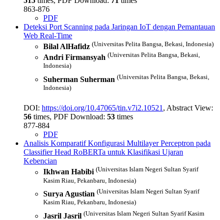
515
times, PDF Download:
71
times
863-876
PDF
Deteksi Port Scanning pada Jaringan IoT dengan Pemantauan
Web Real-Time
(Universitas Pelita Bangsa, Bekasi, Indonesia)
Bilal AlHafidz
(Universitas Pelita Bangsa, Bekasi,
Andri Firmansyah
Indonesia)
(Universitas Pelita Bangsa, Bekasi,
Suherman Suherman
Indonesia)
DOI:
https://doi.org/10.47065/tin.v7i2.10521
, Abstract View:
56
times, PDF Download:
53
times
877-884
PDF
Analisis Komparatif Konfigurasi Multilayer Perceptron pada
Classifier Head RoBERTa untuk Klasifikasi Ujaran
Kebencian
(Universitas Islam Negeri Sultan Syarif
Ikhwan Habibi
Kasim Riau, Pekanbaru, Indonesia)
(Universitas Islam Negeri Sultan Syarif
Surya Agustian
Kasim Riau, Pekanbaru, Indonesia)
(Universitas Islam Negeri Sultan Syarif Kasim
Jasril Jasril