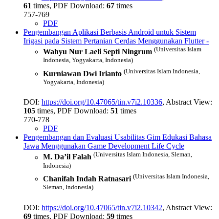
61
times, PDF Download:
67
times
757-769
PDF
Pengembangan Aplikasi Berbasis Android untuk Sistem
Irigasi pada Sistem Pertanian Cerdas Menggunakan Flutter
-
(Universitas Islam
Wahyu Nur Laeli Septi Ningrum
Indonesia, Yogyakarta, Indonesia)
(Universitas Islam Indonesia,
Kurniawan Dwi Irianto
Yogyakarta, Indonesia)
DOI:
https://doi.org/10.47065/tin.v7i2.10336
, Abstract View:
105
times, PDF Download:
51
times
770-778
PDF
Pengembangan dan Evaluasi Usabilitas Gim Edukasi Bahasa
Jawa Menggunakan Game Development Life Cycle
(Universitas Islam Indonesia, Sleman,
M. Da’il Falah
Indonesia)
(Universitas Islam Indonesia,
Chanifah Indah Ratnasari
Sleman, Indonesia)
DOI:
https://doi.org/10.47065/tin.v7i2.10342
, Abstract View:
69
times, PDF Download:
59
times