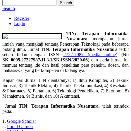
Search
Search
Register
Login
T
IN: Terapan Informatika
Nusantara
merupakan jurnal
ilmiah yang mengkaji tentang Penerapan Teknologi pada beberapa
bidang ilmu. Jurnal
TIN: Terapan Informatika Nusantara
terbit
setiap bulan dengan ISSN
2722-7987 (media online)
(No
SK 0005.27227987/JI.3.1/SK.ISSN/2020.06
) dan pada jurnal ini
memuat tentang ide dan hasil penelitian para peneliti, dosen, dan
mahasiswa, yang berkompeten di bidangnya.
Kajian dari Jurnal TIN diantaranya: 1) Ilmu Komputer, 2) Teknik
Industri, 3) Teknik Elektro, 4) Teknik Telekomunikasi, 4) Kesehatan
& Pharmacy, 5) Pertanian, 6) Teknologi Pendidikan, 7) Ekonomi, 8)
Manajemen, 9)
Bisnis, dan 10) Akuntansi.
Jurnal
TIN: Terapan Informatika Nusantara
, telah terindex
pada
:
1.
Google Scholar
2.
Portal Garuda