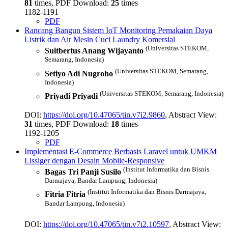
81
times, PDF Download:
25
times
1182-1191
PDF
Rancang Bangun Sistem IoT Monitoring Pemakaian Daya
Listrik dan Air Mesin Cuci Laundry Komersial
(Universitas STEKOM,
Suitbertus Anang Wijayanto
Semarang, Indonesia)
(Universitas STEKOM, Semarang,
Setiyo Adi Nugroho
Indonesia)
(Universitas STEKOM, Semarang, Indonesia)
Priyadi Priyadi
DOI:
https://doi.org/10.47065/tin.v7i2.9860
, Abstract View:
31
times, PDF Download:
18
times
1192-1205
PDF
Implementasi E-Commerce Berbasis Laravel untuk UMKM
Lissiger dengan Desain Mobile-Responsive
(Institut Informatika dan Bisnis
Bagas Tri Panji Susilo
Darmajaya, Bandar Lampung, Indonesia)
(Institut Informatika dan Bisnis Darmajaya,
Fitria Fitria
Bandar Lampung, Indonesia)
DOI:
https://doi.org/10.47065/tin.v7i2.10597
, Abstract View: