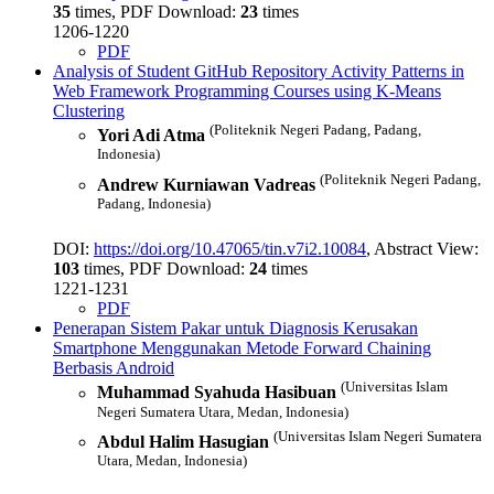
35
times, PDF Download:
23
times
1206-1220
PDF
Analysis of Student GitHub Repository Activity Patterns in
Web Framework Programming Courses using K-Means
Clustering
(Politeknik Negeri Padang, Padang,
Yori Adi Atma
Indonesia)
(Politeknik Negeri Padang,
Andrew Kurniawan Vadreas
Padang, Indonesia)
DOI:
https://doi.org/10.47065/tin.v7i2.10084
, Abstract View:
103
times, PDF Download:
24
times
1221-1231
PDF
Penerapan Sistem Pakar untuk Diagnosis Kerusakan
Smartphone Menggunakan Metode Forward Chaining
Berbasis Android
(Universitas Islam
Muhammad Syahuda Hasibuan
Negeri Sumatera Utara, Medan, Indonesia)
(Universitas Islam Negeri Sumatera
Abdul Halim Hasugian
Utara, Medan, Indonesia)