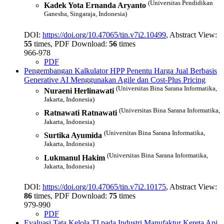
(Universitas Pendidikan
Kadek Yota Ernanda Aryanto
Ganesha, Singaraja, Indonesia)
DOI:
https://doi.org/10.47065/tin.v7i2.10499
, Abstract View:
55
times, PDF Download:
56
times
966-978
PDF
Pengembangan Kalkulator HPP Penentu Harga Jual Berbasis
Generative AI Menggunakan Agile dan Cost-Plus Pricing
(Universitas Bina Sarana Informatika,
Nuraeni Herlinawati
Jakarta, Indonesia)
(Universitas Bina Sarana Informatika,
Ratnawati Ratnawati
Jakarta, Indonesia)
(Universitas Bina Sarana Informatika,
Surtika Ayumida
Jakarta, Indonesia)
(Universitas Bina Sarana Informatika,
Lukmanul Hakim
Jakarta, Indonesia)
DOI:
https://doi.org/10.47065/tin.v7i2.10175
, Abstract View:
86
times, PDF Download:
75
times
979-990
PDF
Evaluasi Tata Kelola TI pada Industri Manufaktur Kereta Api