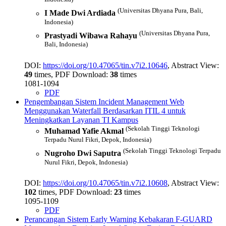
(Universitas Dhyana Pura, Bali,
I Made Dwi Ardiada
Indonesia)
(Universitas Dhyana Pura,
Prastyadi Wibawa Rahayu
Bali, Indonesia)
DOI:
https://doi.org/10.47065/tin.v7i2.10646
, Abstract View:
49
times, PDF Download:
38
times
1081-1094
PDF
Pengembangan Sistem Incident Management Web
Menggunakan Waterfall Berdasarkan ITIL 4 untuk
Meningkatkan Layanan TI Kampus
(Sekolah Tinggi Teknologi
Muhamad Yafie Akmal
Terpadu Nurul Fikri, Depok, Indonesia)
(Sekolah Tinggi Teknologi Terpadu
Nugroho Dwi Saputra
Nurul Fikri, Depok, Indonesia)
DOI:
https://doi.org/10.47065/tin.v7i2.10608
, Abstract View:
102
times, PDF Download:
23
times
1095-1109
PDF
Perancangan Sistem Early Warning Kebakaran F-GUARD