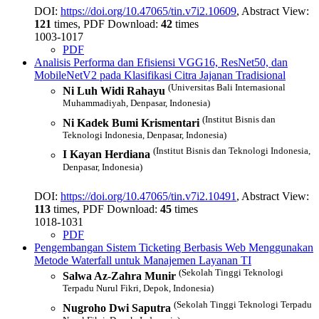
DOI:
https://doi.org/10.47065/tin.v7i2.10609
, Abstract View:
121
times, PDF Download:
42
times
1003-1017
PDF
Analisis Performa dan Efisiensi VGG16, ResNet50, dan
MobileNetV2 pada Klasifikasi Citra Jajanan Tradisional
(Universitas Bali Internasional
Ni Luh Widi Rahayu
Muhammadiyah, Denpasar, Indonesia)
(Institut Bisnis dan
Ni Kadek Bumi Krismentari
Teknologi Indonesia, Denpasar, Indonesia)
(Institut Bisnis dan Teknologi Indonesia,
I Kayan Herdiana
Denpasar, Indonesia)
DOI:
https://doi.org/10.47065/tin.v7i2.10491
, Abstract View:
113
times, PDF Download:
45
times
1018-1031
PDF
Pengembangan Sistem Ticketing Berbasis Web Menggunakan
Metode Waterfall untuk Manajemen Layanan TI
(Sekolah Tinggi Teknologi
Salwa Az-Zahra Munir
Terpadu Nurul Fikri, Depok, Indonesia)
(Sekolah Tinggi Teknologi Terpadu
Nugroho Dwi Saputra