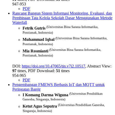
947-953
PDF
Rancang Bangun Sistem Informasi Monitoring, Evaluasi, dan
Pembinaan Tata Kelola Sekolah Dasar Menggunakan Metode
Waterfall
(Universitas Bina Sarana Informatika,
Fetrik Gutris
Pontianak, Indonesia)
(Universitas Bina Sarana Informatika,
Muhammad Iqbal
Pontianak, Indonesia)
(Universitas Bina Sarana Informatika,
Mia Rosmianti
Pontianak, Indonesia)
DOI:
https://doi.org/10.47065/tin.v7i2.10517
, Abstract View:
97
times, PDF Download:
51
times
954-965
PDF
Pengembangan FMEWS Berbasis IoT dan MQTT untuk
Peringatan Banjir
(Universitas Pendidikan
I Komang Darma Wiguna
Ganesha, Singaraja, Indonesia)
(Universitas Pendidikan Ganesha,
Ketut Agus Seputra
Singaraja, Indonesia)