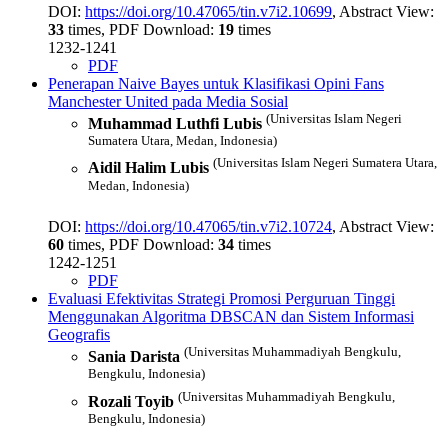
DOI:
https://doi.org/10.47065/tin.v7i2.10699
, Abstract View:
33
times, PDF Download:
19
times
1232-1241
PDF
Penerapan Naive Bayes untuk Klasifikasi Opini Fans
Manchester United pada Media Sosial
(Universitas Islam Negeri
Muhammad Luthfi Lubis
Sumatera Utara, Medan, Indonesia)
(Universitas Islam Negeri Sumatera Utara,
Aidil Halim Lubis
Medan, Indonesia)
DOI:
https://doi.org/10.47065/tin.v7i2.10724
, Abstract View:
60
times, PDF Download:
34
times
1242-1251
PDF
Evaluasi Efektivitas Strategi Promosi Perguruan Tinggi
Menggunakan Algoritma DBSCAN dan Sistem Informasi
Geografis
(Universitas Muhammadiyah Bengkulu,
Sania Darista
Bengkulu, Indonesia)
(Universitas Muhammadiyah Bengkulu,
Rozali Toyib
Bengkulu, Indonesia)