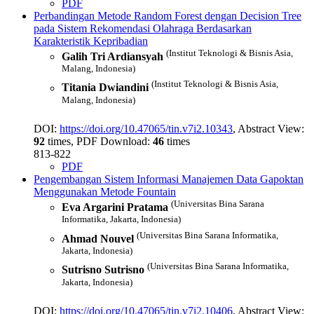
PDF
Perbandingan Metode Random Forest dengan Decision Tree
pada Sistem Rekomendasi Olahraga Berdasarkan
Karakteristik Kepribadian
(Institut Teknologi & Bisnis Asia,
Galih Tri Ardiansyah
Malang, Indonesia)
(Institut Teknologi & Bisnis Asia,
Titania Dwiandini
Malang, Indonesia)
DOI:
https://doi.org/10.47065/tin.v7i2.10343
, Abstract View:
92
times, PDF Download:
46
times
813-822
PDF
Pengembangan Sistem Informasi Manajemen Data Gapoktan
Menggunakan Metode Fountain
(Universitas Bina Sarana
Eva Argarini Pratama
Informatika, Jakarta, Indonesia)
(Universitas Bina Sarana Informatika,
Ahmad Nouvel
Jakarta, Indonesia)
(Universitas Bina Sarana Informatika,
Sutrisno Sutrisno
Jakarta, Indonesia)
DOI:
https://doi.org/10.47065/tin.v7i2.10406
, Abstract View: