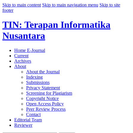
Skip to main content
Skip to main navigation menu
Skip to site
footer
TIN: Terapan Informatika
Nusantara
Home E-Journal
Current
Archives
About
About the Journal
Indexing
Submissions
Privacy Statement
Screening for Plagiarism
Copyright Notice
Open Access Policy
Peer Review Process
Contact
Editorial Team
Reviewer