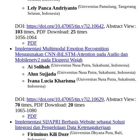
(Universitas Pamulang, Tangerang
Lely Panca Andriyanto
Selatan, Indonesia)
DOI:
https://doi.org/10.47065/tin.v7i2.10642
, Abstract View:
103
times, PDF Download:
25
times
1056-1064
PDF
Implementasi Multimodal Emotion Recognition
Menggunakan CNN-BiLSTM-Attention pada Audio dan
Mobilenetv2 pada Ekspresi Wajah
(Universitas Nusa Putra, Sukabumi, Indonesia)
Ai Solihah
(Universitas Nusa Putra, Sukabumi, Indonesia)
Alun Sujjada
(Universitas Nusa Putra, Sukabumi,
Ivana Lucia Kharisma
Indonesia)
DOI:
https://doi.org/10.47065/tin.v7i2.10629
, Abstract View:
70
times, PDF Download:
20
times
1065-1080
PDF
Implementasi SIJAPRI Berbasis Website sebagai Solusi
Integrasi dan Pengelolaan Data Ketenagakerjaan
(Universitas Dhyana Pura, Bali,
Firiminus Kili Doze
Indonesia)