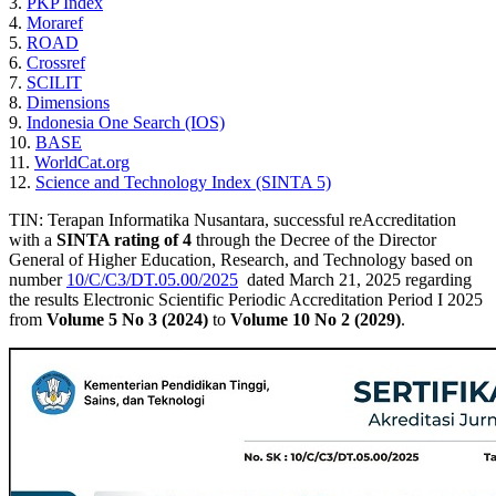
3.
PKP Index
4.
Moraref
5.
ROAD
6.
Crossref
7.
SCILIT
8.
Dimensions
9.
Indonesia One Search (IOS)
10.
BASE
11.
WorldCat.org
12.
Science and Technology Index (SINTA 5)
TIN: Terapan Informatika Nusantara, successful reAccreditation
with a
SINTA rating of 4
through the Decree of the Director
General of Higher Education, Research, and Technology based on
number
10/C/C3/DT.05.00/2025
dated March 21, 2025 regarding
the results Electronic Scientific Periodic Accreditation Period I 2025
from
Volume 5 No 3 (2024)
to
Volume 10 No 2 (2029)
.