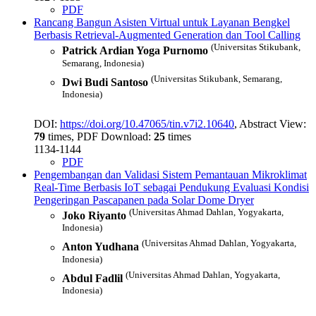
PDF
Rancang Bangun Asisten Virtual untuk Layanan Bengkel
Berbasis Retrieval-Augmented Generation dan Tool Calling
(Universitas Stikubank,
Patrick Ardian Yoga Purnomo
Semarang, Indonesia)
(Universitas Stikubank, Semarang,
Dwi Budi Santoso
Indonesia)
DOI:
https://doi.org/10.47065/tin.v7i2.10640
, Abstract View:
79
times, PDF Download:
25
times
1134-1144
PDF
Pengembangan dan Validasi Sistem Pemantauan Mikroklimat
Real-Time Berbasis IoT sebagai Pendukung Evaluasi Kondisi
Pengeringan Pascapanen pada Solar Dome Dryer
(Universitas Ahmad Dahlan, Yogyakarta,
Joko Riyanto
Indonesia)
(Universitas Ahmad Dahlan, Yogyakarta,
Anton Yudhana
Indonesia)
(Universitas Ahmad Dahlan, Yogyakarta,
Abdul Fadlil
Indonesia)