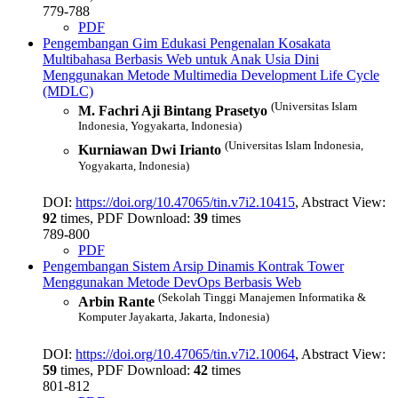
779-788
PDF
Pengembangan Gim Edukasi Pengenalan Kosakata
Multibahasa Berbasis Web untuk Anak Usia Dini
Menggunakan Metode Multimedia Development Life Cycle
(MDLC)
(Universitas Islam
M. Fachri Aji Bintang Prasetyo
Indonesia, Yogyakarta, Indonesia)
(Universitas Islam Indonesia,
Kurniawan Dwi Irianto
Yogyakarta, Indonesia)
DOI:
https://doi.org/10.47065/tin.v7i2.10415
, Abstract View:
92
times, PDF Download:
39
times
789-800
PDF
Pengembangan Sistem Arsip Dinamis Kontrak Tower
Menggunakan Metode DevOps Berbasis Web
(Sekolah Tinggi Manajemen Informatika &
Arbin Rante
Komputer Jayakarta, Jakarta, Indonesia)
DOI:
https://doi.org/10.47065/tin.v7i2.10064
, Abstract View:
59
times, PDF Download:
42
times
801-812