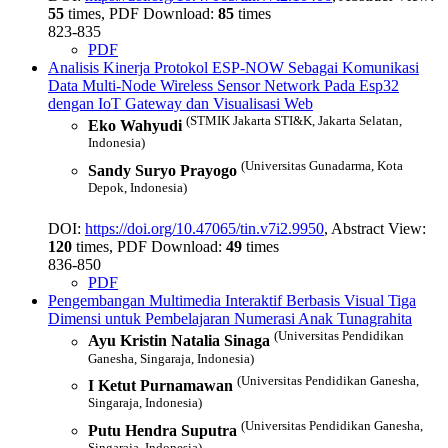
55
times, PDF Download:
85
times
823-835
PDF
Analisis Kinerja Protokol ESP-NOW Sebagai Komunikasi
Data Multi-Node Wireless Sensor Network Pada Esp32
dengan IoT Gateway dan Visualisasi Web
(STMIK Jakarta STI&K, Jakarta Selatan,
Eko Wahyudi
Indonesia)
(Universitas Gunadarma, Kota
Sandy Suryo Prayogo
Depok, Indonesia)
DOI:
https://doi.org/10.47065/tin.v7i2.9950
, Abstract View:
120
times, PDF Download:
49
times
836-850
PDF
Pengembangan Multimedia Interaktif Berbasis Visual Tiga
Dimensi untuk Pembelajaran Numerasi Anak Tunagrahita
(Universitas Pendidikan
Ayu Kristin Natalia Sinaga
Ganesha, Singaraja, Indonesia)
(Universitas Pendidikan Ganesha,
I Ketut Purnamawan
Singaraja, Indonesia)
(Universitas Pendidikan Ganesha,
Putu Hendra Suputra
Singaraja, Indonesia)