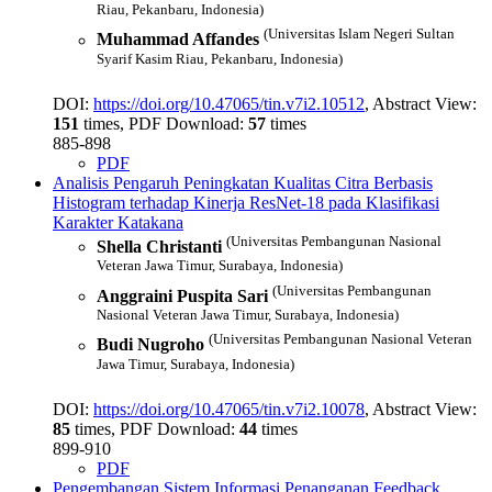
Riau, Pekanbaru, Indonesia)
(Universitas Islam Negeri Sultan
Muhammad Affandes
Syarif Kasim Riau, Pekanbaru, Indonesia)
DOI:
https://doi.org/10.47065/tin.v7i2.10512
, Abstract View:
151
times, PDF Download:
57
times
885-898
PDF
Analisis Pengaruh Peningkatan Kualitas Citra Berbasis
Histogram terhadap Kinerja ResNet-18 pada Klasifikasi
Karakter Katakana
(Universitas Pembangunan Nasional
Shella Christanti
Veteran Jawa Timur, Surabaya, Indonesia)
(Universitas Pembangunan
Anggraini Puspita Sari
Nasional Veteran Jawa Timur, Surabaya, Indonesia)
(Universitas Pembangunan Nasional Veteran
Budi Nugroho
Jawa Timur, Surabaya, Indonesia)
DOI:
https://doi.org/10.47065/tin.v7i2.10078
, Abstract View:
85
times, PDF Download:
44
times
899-910
PDF
Pengembangan Sistem Informasi Penanganan Feedback