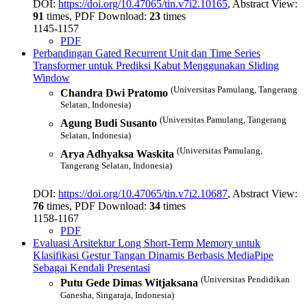
DOI:
https://doi.org/10.47065/tin.v7i2.10165
, Abstract View:
91
times, PDF Download:
23
times
1145-1157
PDF
Perbandingan Gated Recurrent Unit dan Time Series
Transformer untuk Prediksi Kabut Menggunakan Sliding
Window
(Universitas Pamulang, Tangerang
Chandra Dwi Pratomo
Selatan, Indonesia)
(Universitas Pamulang, Tangerang
Agung Budi Susanto
Selatan, Indonesia)
(Universitas Pamulang,
Arya Adhyaksa Waskita
Tangerang Selatan, Indonesia)
DOI:
https://doi.org/10.47065/tin.v7i2.10687
, Abstract View:
76
times, PDF Download:
34
times
1158-1167
PDF
Evaluasi Arsitektur Long Short-Term Memory untuk
Klasifikasi Gestur Tangan Dinamis Berbasis MediaPipe
Sebagai Kendali Presentasi
(Universitas Pendidikan
Putu Gede Dimas Witjaksana
Ganesha, Singaraja, Indonesia)