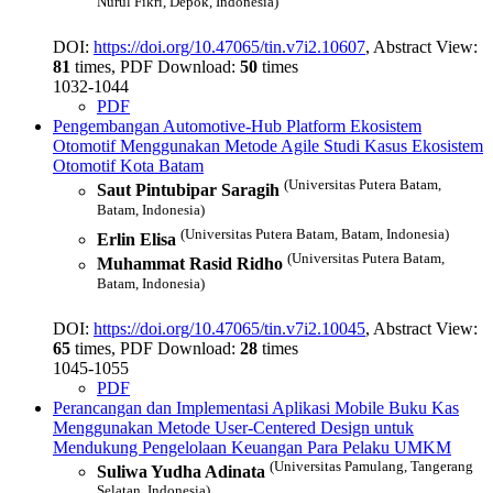
Nurul Fikri, Depok, Indonesia)
DOI:
https://doi.org/10.47065/tin.v7i2.10607
, Abstract View:
81
times, PDF Download:
50
times
1032-1044
PDF
Pengembangan Automotive-Hub Platform Ekosistem
Otomotif Menggunakan Metode Agile
Studi Kasus Ekosistem
Otomotif Kota Batam
(Universitas Putera Batam,
Saut Pintubipar Saragih
Batam, Indonesia)
(Universitas Putera Batam, Batam, Indonesia)
Erlin Elisa
(Universitas Putera Batam,
Muhammat Rasid Ridho
Batam, Indonesia)
DOI:
https://doi.org/10.47065/tin.v7i2.10045
, Abstract View:
65
times, PDF Download:
28
times
1045-1055
PDF
Perancangan dan Implementasi Aplikasi Mobile Buku Kas
Menggunakan Metode User-Centered Design untuk
Mendukung Pengelolaan Keuangan Para Pelaku UMKM
(Universitas Pamulang, Tangerang
Suliwa Yudha Adinata
Selatan, Indonesia)