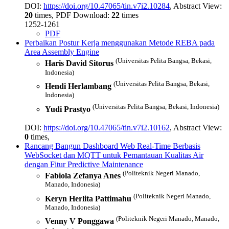
DOI:
https://doi.org/10.47065/tin.v7i2.10284
, Abstract View:
20
times, PDF Download:
22
times
1252-1261
PDF
Perbaikan Postur Kerja menggunakan Metode REBA pada
Area Assembly Engine
(Universitas Pelita Bangsa, Bekasi,
Haris David Sitorus
Indonesia)
(Universitas Pelita Bangsa, Bekasi,
Hendi Herlambang
Indonesia)
(Universitas Pelita Bangsa, Bekasi, Indonesia)
Yudi Prastyo
DOI:
https://doi.org/10.47065/tin.v7i2.10162
, Abstract View:
0
times,
Rancang Bangun Dashboard Web Real-Time Berbasis
WebSocket dan MQTT untuk Pemantauan Kualitas Air
dengan Fitur Predictive Maintenance
(Politeknik Negeri Manado,
Fabiola Zefanya Anes
Manado, Indonesia)
(Politeknik Negeri Manado,
Keryn Herlita Pattimahu
Manado, Indonesia)
(Politeknik Negeri Manado, Manado,
Venny V Ponggawa