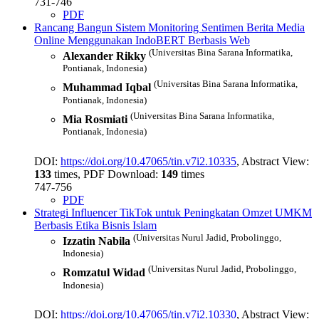
731-746
PDF
Rancang Bangun Sistem Monitoring Sentimen Berita Media
Online Menggunakan IndoBERT Berbasis Web
(Universitas Bina Sarana Informatika,
Alexander Rikky
Pontianak, Indonesia)
(Universitas Bina Sarana Informatika,
Muhammad Iqbal
Pontianak, Indonesia)
(Universitas Bina Sarana Informatika,
Mia Rosmiati
Pontianak, Indonesia)
DOI:
https://doi.org/10.47065/tin.v7i2.10335
, Abstract View:
133
times, PDF Download:
149
times
747-756
PDF
Strategi Influencer TikTok untuk Peningkatan Omzet UMKM
Berbasis Etika Bisnis Islam
(Universitas Nurul Jadid, Probolinggo,
Izzatin Nabila
Indonesia)
(Universitas Nurul Jadid, Probolinggo,
Romzatul Widad
Indonesia)
DOI:
https://doi.org/10.47065/tin.v7i2.10330
, Abstract View: