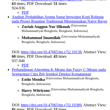
63
times, PDF Download:
51
times
924-936
PDF
Analisis Probabilitas Aroma Sugar browning Kopi Robusta
pada Proses Roasting Tradisional Menggunakan Naive Bayes
(Universitas
Zuriah Anggun Nur Hikmah
Muhammadiyah Bengkulu, Bengkulu, Indonesia)
(Universitas Muhammadiyah
Muhammad Imanullah
Bengkulu, Bengkulu, Indonesia)
DOI:
https://doi.org/10.47065/tin.v7i2.10158
, Abstract View:
60
times, PDF Download:
43
times
937-946
PDF
Perbandingan Algoritma K-Means dan Fuzzy C-Means pada
Segmentasi Citra Biji Jengkol Deteksi Kematangan
(Universitas Muhammadiyah Bengkulu,
Entin Monika
Bengkulu, Indonesia)
(Universitas Muhammadiyah Bengkulu,
Harry Witriyono
Bengkulu, Indonesia)
DOI:
https://doi.org/10.47065/tin.v7i2.10389
, Abstract View:
91
times, PDF Download:
53
times