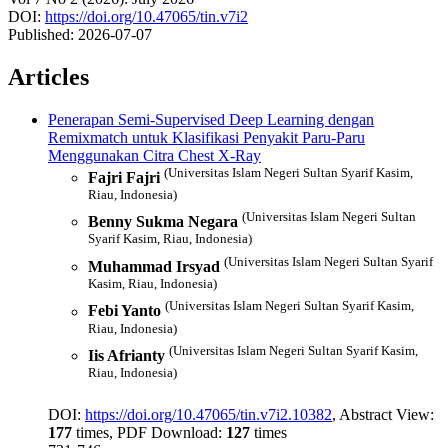
DOI:
https://doi.org/10.47065/tin.v7i2
Published:
2026-07-07
Articles
Penerapan Semi-Supervised Deep Learning dengan
Remixmatch untuk Klasifikasi Penyakit Paru-Paru
Menggunakan Citra Chest X-Ray
(Universitas Islam Negeri Sultan Syarif Kasim,
Fajri Fajri
Riau, Indonesia)
(Universitas Islam Negeri Sultan
Benny Sukma Negara
Syarif Kasim, Riau, Indonesia)
(Universitas Islam Negeri Sultan Syarif
Muhammad Irsyad
Kasim, Riau, Indonesia)
(Universitas Islam Negeri Sultan Syarif Kasim,
Febi Yanto
Riau, Indonesia)
(Universitas Islam Negeri Sultan Syarif Kasim,
Iis Afrianty
Riau, Indonesia)
DOI:
https://doi.org/10.47065/tin.v7i2.10382
, Abstract View:
177
times, PDF Download:
127
times