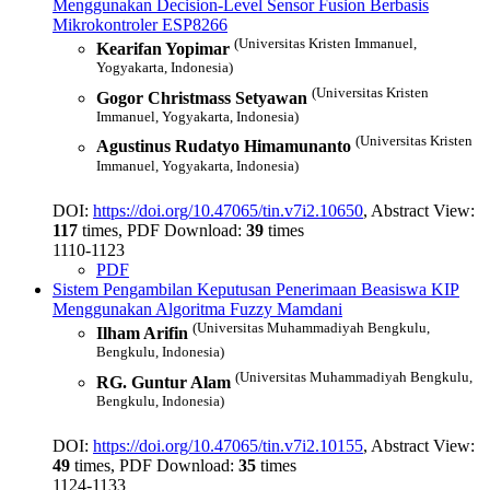
Menggunakan Decision-Level Sensor Fusion Berbasis
Mikrokontroler ESP8266
(Universitas Kristen Immanuel,
Kearifan Yopimar
Yogyakarta, Indonesia)
(Universitas Kristen
Gogor Christmass Setyawan
Immanuel, Yogyakarta, Indonesia)
(Universitas Kristen
Agustinus Rudatyo Himamunanto
Immanuel, Yogyakarta, Indonesia)
DOI:
https://doi.org/10.47065/tin.v7i2.10650
, Abstract View:
117
times, PDF Download:
39
times
1110-1123
PDF
Sistem Pengambilan Keputusan Penerimaan Beasiswa KIP
Menggunakan Algoritma Fuzzy Mamdani
(Universitas Muhammadiyah Bengkulu,
Ilham Arifin
Bengkulu, Indonesia)
(Universitas Muhammadiyah Bengkulu,
RG. Guntur Alam
Bengkulu, Indonesia)
DOI:
https://doi.org/10.47065/tin.v7i2.10155
, Abstract View:
49
times, PDF Download:
35
times
1124-1133