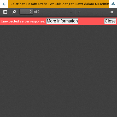
Pelatihan Desain Grafis For Kids dengan Paint dalam Mendukung Kabupaten Labuhanbatu Layak Anak