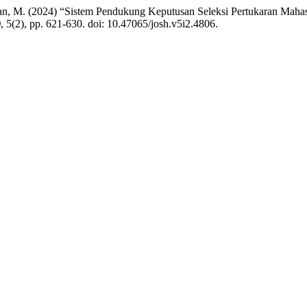
d Mesran, M. (2024) “Sistem Pendukung Keputusan Seleksi Pertukara
)
, 5(2), pp. 621-630. doi: 10.47065/josh.v5i2.4806.