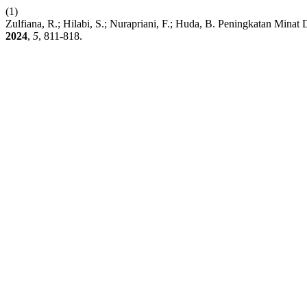
(1)
Zulfiana, R.; Hilabi, S.; Nurapriani, F.; Huda, B. Peningkatan Min
2024
,
5
, 811-818.