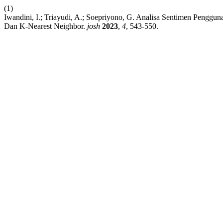
(1)
Iwandini, I.; Triayudi, A.; Soepriyono, G. Analisa Sentimen Pengg
Dan K-Nearest Neighbor.
josh
2023
,
4
, 543-550.