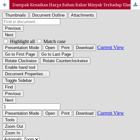
Dampak Kenaikan Harga Bahan Bakar Minyak Terhadap Elastisitas Permintaan Sembako di Pasar Segiri Kota Samarinda