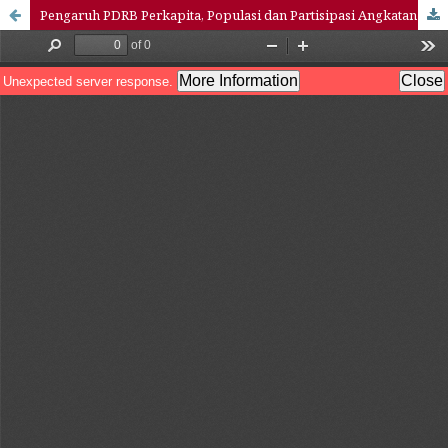
Pengaruh PDRB Perkapita, Populasi dan Partisipasi Angkatan Kerja Terhadap Kemiskinan di Pulau Sumatera: Perspektif Ekonomi Islam