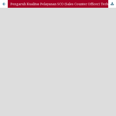
Pengaruh Kualitas Pelayanan SCO (Sales Counter Officer) Terhadap Kepuasan Pelanggan Pada CV Express Mentari