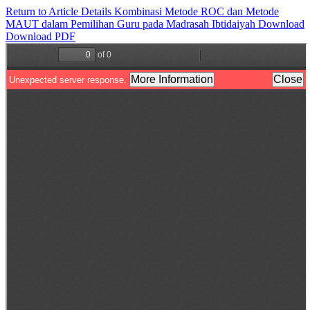
Return to Article Details
Kombinasi Metode ROC dan Metode
MAUT dalam Pemilihan Guru pada Madrasah Ibtidaiyah
Download
Download PDF