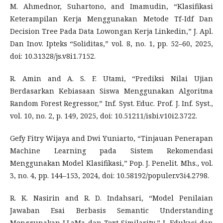
M. Ahmednor, Suhartono, and Imamudin, “Klasifikasi
Keterampilan Kerja Menggunakan Metode Tf-Idf Dan
Decision Tree Pada Data Lowongan Kerja Linkedin,” J. Apl.
Dan Inov. Ipteks “Soliditas,” vol. 8, no. 1, pp. 52–60, 2025,
doi: 10.31328/js.v8i1.7152.
R. Amin and A. S. F. Utami, “Prediksi Nilai Ujian
Berdasarkan Kebiasaan Siswa Menggunakan Algoritma
Random Forest Regressor,” Inf. Syst. Educ. Prof. J. Inf. Syst.,
vol. 10, no. 2, p. 149, 2025, doi: 10.51211/isbi.v10i2.3722.
Gefy Fitry Wijaya and Dwi Yuniarto, “Tinjauan Penerapan
Machine Learning pada Sistem Rekomendasi
Menggunakan Model Klasifikasi,” Pop. J. Penelit. Mhs., vol.
3, no. 4, pp. 144–153, 2024, doi: 10.58192/populer.v3i4.2798.
R. K. Nasirin and R. D. Indahsari, “Model Penilaian
Jawaban Esai Berbasis Semantic Understanding
Menggunakan LLaMa dan Text Similarity,” J. Edukasi dan