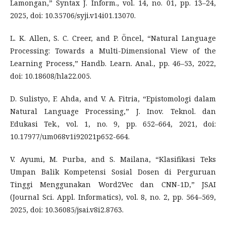
Lamongan,” Syntax J. Inform., vol. 14, no. 01, pp. 13–24,
2025, doi: 10.35706/syji.v14i01.13070.
L. K. Allen, S. C. Creer, and P. Öncel, “Natural Language
Processing: Towards a Multi-Dimensional View of the
Learning Process,” Handb. Learn. Anal., pp. 46–53, 2022,
doi: 10.18608/hla22.005.
D. Sulistyo, F. Ahda, and V. A. Fitria, “Epistomologi dalam
Natural Language Processing,” J. Inov. Teknol. dan
Edukasi Tek., vol. 1, no. 9, pp. 652–664, 2021, doi:
10.17977/um068v1i92021p652-664.
V. Ayumi, M. Purba, and S. Mailana, “Klasifikasi Teks
Umpan Balik Kompetensi Sosial Dosen di Perguruan
Tinggi Menggunakan Word2Vec dan CNN-1D,” JSAI
(Journal Sci. Appl. Informatics), vol. 8, no. 2, pp. 564–569,
2025, doi: 10.36085/jsai.v8i2.8763.