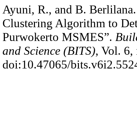
Ayuni, R., and B. Berlilan
Clustering Algorithm to De
Purwokerto MSMES”.
Buil
and Science (BITS)
, Vol. 6
doi:10.47065/bits.v6i2.552