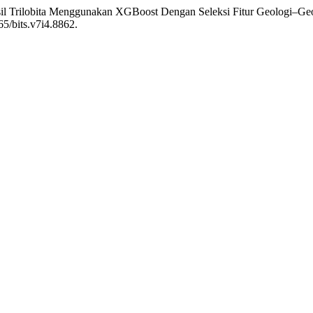
osil Trilobita Menggunakan XGBoost Dengan Seleksi Fitur Geologi–G
65/bits.v7i4.8862.