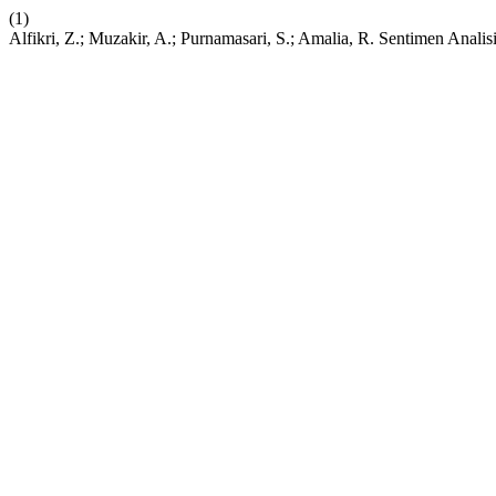
(1)
Alfikri, Z.; Muzakir, A.; Purnamasari, S.; Amalia, R. Sentimen A