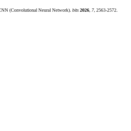
e CNN (Convolutional Neural Network).
bits
2026
,
7
, 2563-2572.