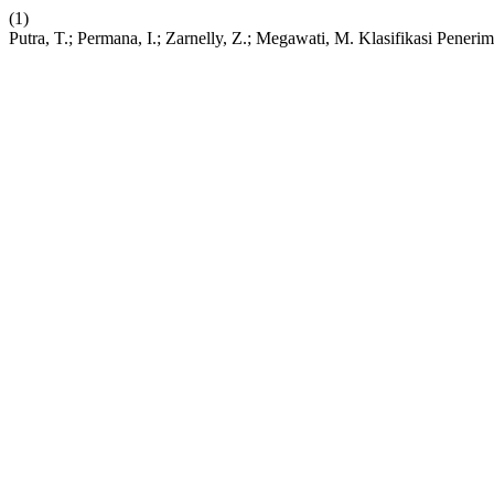
(1)
Putra, T.; Permana, I.; Zarnelly, Z.; Megawati, M. Klasifikasi P