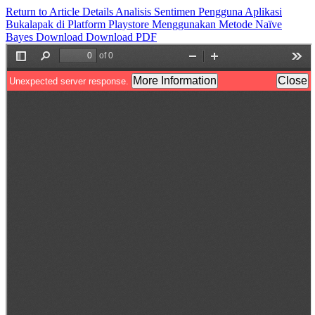
Return to Article Details
Analisis Sentimen Pengguna Aplikasi
Bukalapak di Platform Playstore Menggunakan Metode Naïve
Bayes
Download
Download PDF