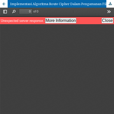
Implementasi Algoritma Route Cipher Dalam Pengamanan File PDF