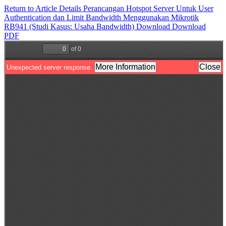
Return to Article Details
Perancangan Hotspot Server Untuk User
Authentication dan Limit Bandwidth Menggunakan Mikrotik
RB941 (Studi Kasus: Usaha Bandwidth)
Download
Download
PDF