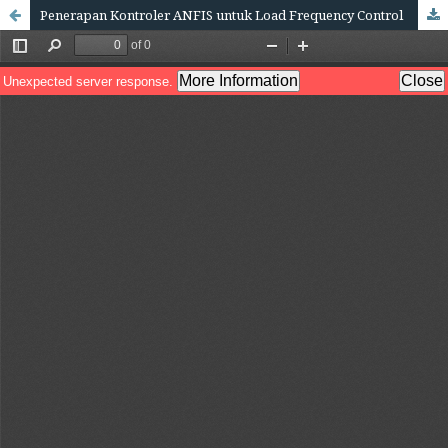
Penerapan Kontroler ANFIS untuk Load Frequency Control